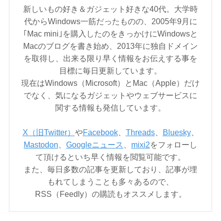
新しいもの好き＆ガジェット好きな40代。大学時
代からWindows一筋だったものの、2005年9月に
｢Mac mini｣を購入したのをきっかけにWindowsと
Macのブログを書き始め、2013年に独自ドメイン
を取得し、出来る限り早く情報をお伝えする事を
目標に毎日更新しています。
現在はWindows（Microsoft）とMac（Apple）だけ
でなく、気になるガジェットやウェブサービスに
関する情報も発信しています。
X（旧Twitter）
や
Facebook
、
Threads
、
Bluesky
、
Mastodon
、
Googleニュース
、
mixi2
をフォローし
て頂けるといち早く情報を閲覧可能です。
また、毎日多数の記事を更新しており、記事が埋
もれてしまうことも多々あるので、
RSS（Feedly）の購読もオススメします。