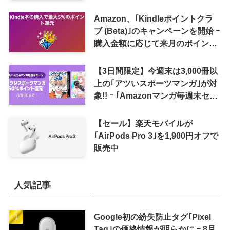
Amazon、｢Kindleポイントクラ
ブ (Beta)｣のキャンペーンを開始 ｰ
購入金額に応じて来月のポイント
還元率アップ
【3日間限定】今週末は3,000冊以
上の｢アツいスポーツマンガ｣が対
象!! ｰ ｢Amazonマンガ毎週末セー
ル｣がスタート
【セール】楽天モバイルが
｢AirPods Pro 3｣を1,900円オフで
販売中
人気記事
Google初の紛失防止タグ｢Pixel
Tag｣の価格情報が明らかに ｰ 8月