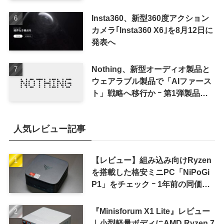
Insta360、新型360度アクション
カメラ｢Insta360 X6｣を8月12日に
発表へ
Nothing、新型オーディオ製品と
ウェアラブル製品で「AIファース
ト」戦略へ移行か ｰ 第1弾製品は
8〜9月に順次発表との情報
人気レビュー記事
【レビュー】組み込み向けRyzen
を搭載した格安ミニPC「NiPoGi
P1」をチェック ｰ 1年前の同価格
帯モデルより高性能
『Minisforum X1 Lite』レビュー
｜小型軽量ボディにAMD Ryzen 7