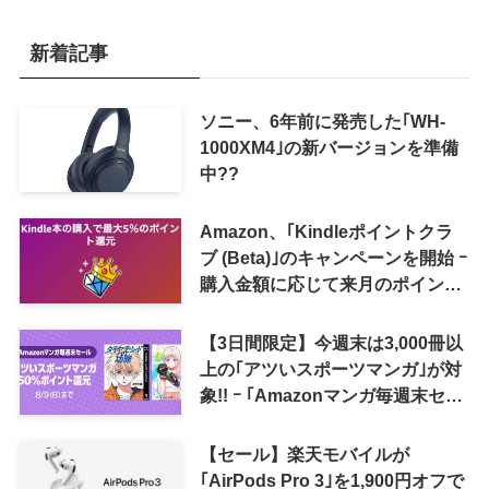
新着記事
ソニー、6年前に発売した｢WH-
1000XM4｣の新バージョンを準備
中??
Amazon、｢Kindleポイントクラ
ブ (Beta)｣のキャンペーンを開始 ｰ
購入金額に応じて来月のポイント
還元率アップ
【3日間限定】今週末は3,000冊以
上の｢アツいスポーツマンガ｣が対
象!! ｰ ｢Amazonマンガ毎週末セー
ル｣がスタート
【セール】楽天モバイルが
｢AirPods Pro 3｣を1,900円オフで