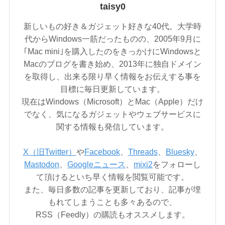
taisy0
新しいもの好き＆ガジェット好きな40代。大学時
代からWindows一筋だったものの、2005年9月に
｢Mac mini｣を購入したのをきっかけにWindowsと
Macのブログを書き始め、2013年に独自ドメイン
を取得し、出来る限り早く情報をお伝えする事を
目標に毎日更新しています。
現在はWindows（Microsoft）とMac（Apple）だけ
でなく、気になるガジェットやウェブサービスに
関する情報も発信しています。
X（旧Twitter）
や
Facebook
、
Threads
、
Bluesky
、
Mastodon
、
Googleニュース
、
mixi2
をフォローし
て頂けるといち早く情報を閲覧可能です。
また、毎日多数の記事を更新しており、記事が埋
もれてしまうことも多々あるので、
RSS（Feedly）の購読もオススメします。