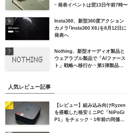
ｰ 発表イベントは翌13日午前7時〜
Insta360、新型360度アクション
カメラ｢Insta360 X6｣を8月12日に
発表へ
Nothing、新型オーディオ製品と
ウェアラブル製品で「AIファース
ト」戦略へ移行か ｰ 第1弾製品は
8〜9月に順次発表との情報
人気レビュー記事
【レビュー】組み込み向けRyzen
を搭載した格安ミニPC「NiPoGi
P1」をチェック ｰ 1年前の同価格
帯モデルより高性能