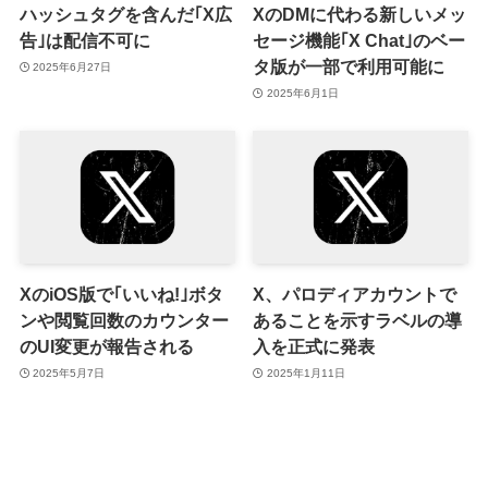
ハッシュタグを含んだ｢X広
XのDMに代わる新しいメッ
告｣は配信不可に
セージ機能｢X Chat｣のベー
タ版が一部で利用可能に
2025年6月27日
2025年6月1日
XのiOS版で｢いいね!｣ボタ
X、パロディアカウントで
ンや閲覧回数のカウンター
あることを示すラベルの導
のUI変更が報告される
入を正式に発表
2025年5月7日
2025年1月11日