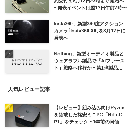
約受付を8月12日23時より開始へ
ｰ 発表イベントは翌13日午前7時〜
Insta360、新型360度アクション
カメラ｢Insta360 X6｣を8月12日に
発表へ
Nothing、新型オーディオ製品と
ウェアラブル製品で「AIファース
ト」戦略へ移行か ｰ 第1弾製品は
8〜9月に順次発表との情報
人気レビュー記事
【レビュー】組み込み向けRyzen
を搭載した格安ミニPC「NiPoGi
P1」をチェック ｰ 1年前の同価格
帯モデルより高性能