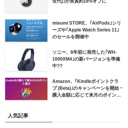
世代)｣が実質約18%オフに
misumi STORE、｢AirPods｣シリ
ーズや｢Apple Watch Series 11｣
のセールを開催中
ソニー、6年前に発売した｢WH-
1000XM4｣の新バージョンを準備
中??
Amazon、｢Kindleポイントクラ
ブ (Beta)｣のキャンペーンを開始 ｰ
購入金額に応じて来月のポイント
還元率アップ
人気記事