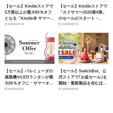
【セール】Kindleストアで
【セール】Kindleストアで
5万冊以上が最大65％オフ
「カドサマー2026第4弾」
となる「Kindle本 サマーセ
のセールがスタート ｰ
ール第2弾」がスタート
KADOKAWAのKindle本
2026年8月7日
2026年8月7日
7,000冊以上が最大50％オ
フに
【セール】バルミューダの
【セール】SwitchBot、公
扇風機やLEDランタンが最
式ストアで｢お盆セール｣を
大60％オフに ｰ サマーオフ
開始 ｰ 最新製品を含むほぼ
ァーのセール開催中
全品が最大54％オフに
2026年8月5日
2026年8月5日