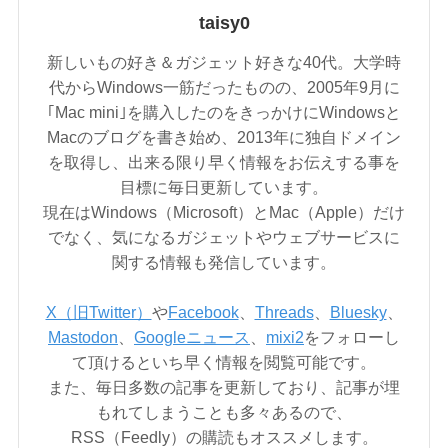
taisy0
新しいもの好き＆ガジェット好きな40代。大学時
代からWindows一筋だったものの、2005年9月に
｢Mac mini｣を購入したのをきっかけにWindowsと
Macのブログを書き始め、2013年に独自ドメイン
を取得し、出来る限り早く情報をお伝えする事を
目標に毎日更新しています。
現在はWindows（Microsoft）とMac（Apple）だけ
でなく、気になるガジェットやウェブサービスに
関する情報も発信しています。
X（旧Twitter）
や
Facebook
、
Threads
、
Bluesky
、
Mastodon
、
Googleニュース
、
mixi2
をフォローし
て頂けるといち早く情報を閲覧可能です。
また、毎日多数の記事を更新しており、記事が埋
もれてしまうことも多々あるので、
RSS（Feedly）の購読もオススメします。