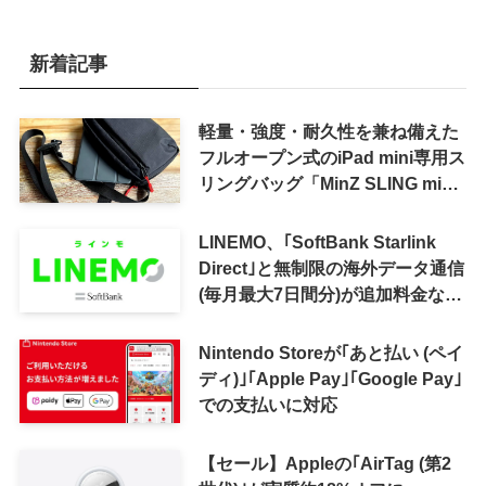
新着記事
軽量・強度・耐久性を兼ね備えた
フルオープン式のiPad mini専用ス
リングバッグ「MinZ SLING mini
for iPad mini」発売
LINEMO、｢SoftBank Starlink
Direct｣と無制限の海外データ通信
(毎月最大7日間分)が追加料金なし
で利用可能に
Nintendo Storeが｢あと払い (ペイ
ディ)｣｢Apple Pay｣｢Google Pay｣
での支払いに対応
【セール】Appleの｢AirTag (第2