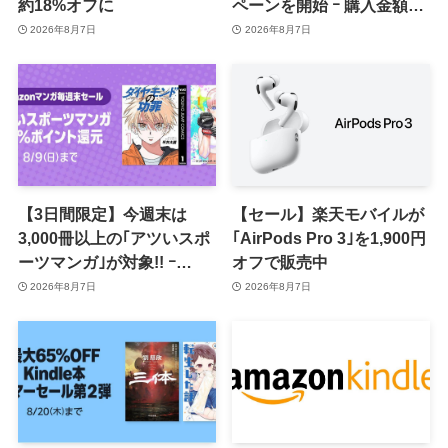
約18%オフに
ペーンを開始 ｰ 購入金額に
応じて来月のポイント還元
2026年8月7日
2026年8月7日
率アップ
【3日間限定】今週末は
【セール】楽天モバイルが
3,000冊以上の｢アツいスポ
｢AirPods Pro 3｣を1,900円
ーツマンガ｣が対象!! ｰ
オフで販売中
｢Amazonマンガ毎週末セ
2026年8月7日
2026年8月7日
ール｣がスタート