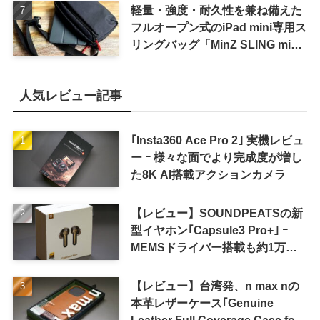
軽量・強度・耐久性を兼ね備えた
フルオープン式のiPad mini専用ス
リングバッグ「MinZ SLING mini
for iPad mini」発売
人気レビュー記事
｢Insta360 Ace Pro 2｣ 実機レビュ
ー ｰ 様々な面でより完成度が増し
た8K AI搭載アクションカメラ
【レビュー】SOUNDPEATSの新
型イヤホン｢Capsule3 Pro+｣ ｰ
MEMSドライバー搭載も約1万円
の高コスパが特徴
【レビュー】台湾発、n max nの
本革レザーケース｢Genuine
Leather Full Coverage Case for