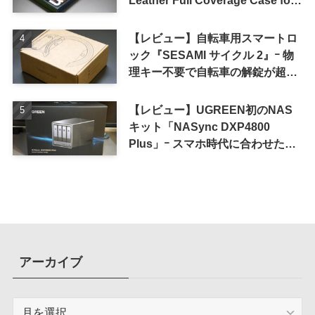
iPhone 16 Pro｣
【レビュー】自転車用スマートロ
ック『SESAMI サイクル 2』ｰ 物
理キー不要で自転車の解錠が超簡
単に
【レビュー】UGREEN初のNAS
キット「NASync DXP4800
Plus」ｰ スマホ時代に合わせた設
計で、写真や動画によるスマホの
容量圧迫問題も解決
アーカイブ
ア