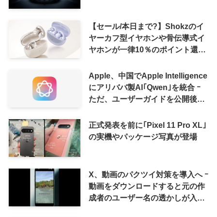
【セール/本日まで?】Shokzのイ
ヤーカフ型イヤホンや骨伝導式イ
ヤホンが一律10％のポイント還元
に
Apple、中国でApple Intelligence
にアリババ製AI｢Qwen｣を統合 ｰ
ただ、ユーザーガイドを公開後に
削除
正式発表を前に｢Pixel 11 Pro XL｣
の実機やパッケージ写真が登場
X、動画のパクツイ対策を導入へ ｰ
動画をダウンロードすると元の作
成者のユーザー名の透かしが入る
ように