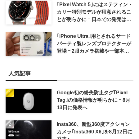
｢Pixel Watch 5｣にはステフィン・
カリー特別モデルが用意されるこ
とが明らかに ｰ 日本での発売は期
待しない方が良さそう
｢iPhone Ultra｣用とされるサード
パーティ製レンズプロテクターが
登場 ｰ 2眼カメラ搭載や一部本体
カラーを示唆
人気記事
Google初の紛失防止タグ｢Pixel
Tag｣の価格情報が明らかに ｰ 8月
13日に発表へ
Insta360、新型360度アクション
カメラ｢Insta360 X6｣を8月12日に