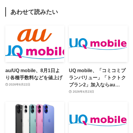
あわせて読みたい
au/UQ mobile、8月1日よ
UQ mobile、「コミコミプ
り各種手数料などを値上げ
ランバリュー」「トクトク
プラン2」加入ならau
2026年6月22日
Starlink Directが無料に
2026年4月23日