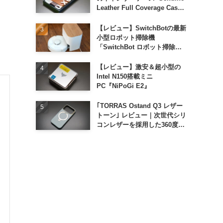
Leather Full Coverage Case
for iPhone 16 Pro｣
【レビュー】SwitchBotの最新
小型ロボット掃除機
「SwitchBot ロボット掃除機
K11+」
【レビュー】激安＆超小型の
Intel N150搭載ミニ
PC『NiPoGi E2』
｢TORRAS Ostand Q3 レザー
トーン｣ レビュー｜次世代シリ
コンレザーを採用した360度回
転スタンド搭載ケース