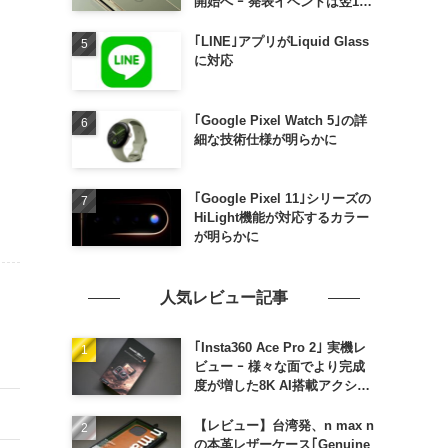
開始へ ｰ 発表イベントは翌13
日午前7時〜
｢LINE｣アプリがLiquid Glass
に対応
｢Google Pixel Watch 5｣の詳
細な技術仕様が明らかに
｢Google Pixel 11｣シリーズの
HiLight機能が対応するカラー
が明らかに
人気レビュー記事
｢Insta360 Ace Pro 2｣ 実機レ
ビュー ｰ 様々な面でより完成
度が増した8K AI搭載アクショ
ンカメラ
【レビュー】台湾発、n max n
の本革レザーケース｢Genuine