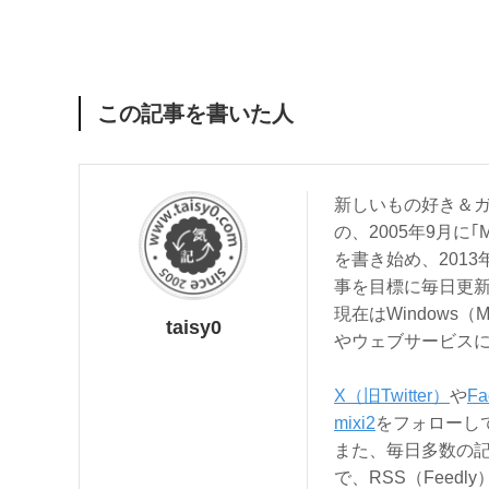
この記事を書いた人
新しいもの好き＆ガ
の、2005年9月に｢
を書き始め、201
事を目標に毎日更
現在はWindows（
taisy0
やウェブサービス
X（旧Twitter）
や
Fa
mixi2
をフォローし
また、毎日多数の
で、RSS（Feed