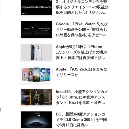
X、オリジナルコンテンツを投
稿するクリエイターへの収益分
配を目的とした｢オリジナルコ
ンテンツ報酬プログラム｣を導
入へ ｰ 従来の｢収益分配｣は廃
Google、｢Pixel Watch 5｣のテ
止
ィザー動画を公開 ｰ ｢時計らし
い外観を保つ品格｣をアピール
Appleが8月10日に｢iPhone
17｣シリーズを値上げとの噂が
浮上 ｰ 日本では再度値上げの
可能性も?!
Apple、｢iOS 26.6.1｣をまもな
くリリースか
Insta360、小型アクションカメ
ラ｢GO Ultra｣にAI音声アシス
タント｢Kira｣を追加 ｰ 音声で
質問したり、リアルタイム翻訳
報
などが利用可能に
DJI、新型360度アクションカ
メラ｢DJI Osmo 360 II｣を中国
で8月13日に発表へ