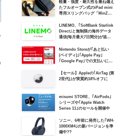
軽量・強度・耐久性を兼ね備え
たフルオープン式のiPad mini
専用スリングバッグ「MinZ
SLING mini for iPad mini」
発売
LINEMO、｢SoftBank Starlink
Direct｣と無制限の海外データ
ー
通信(毎月最大7日間分)が追加
料金なしで利用可能に
Nintendo Storeが｢あと払い
(ペイディ)｣｢Apple Pay｣
｢Google Pay｣での支払いに対
カ
応
【セール】Appleの｢AirTag (第
2世代)｣が実質約18%オフに
misumi STORE、｢AirPods｣
シリーズや｢Apple Watch
Series 11｣のセールを開催中
ソニー、6年前に発売した｢WH-
1000XM4｣の新バージョンを準
備中??