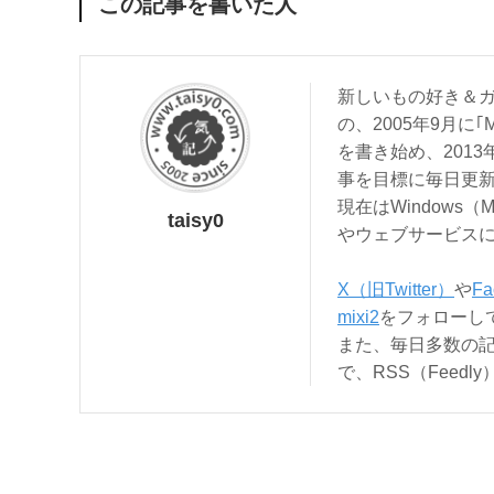
この記事を書いた人
新しいもの好き＆ガ
の、2005年9月に｢
を書き始め、201
事を目標に毎日更
現在はWindows（
taisy0
やウェブサービス
X（旧Twitter）
や
Fa
mixi2
をフォローし
また、毎日多数の
で、RSS（Feed