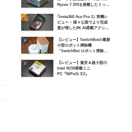
Ryzen 7 255を搭載したミッド
レンジモデル
｢Insta360 Ace Pro 2｣ 実機レ
ビュー ｰ 様々な面でより完成
度が増した8K AI搭載アクショ
ンカメラ
【レビュー】SwitchBotの最新
小型ロボット掃除機
「SwitchBot ロボット掃除機
K11+」
【レビュー】激安＆超小型の
Intel N150搭載ミニ
PC『NiPoGi E2』