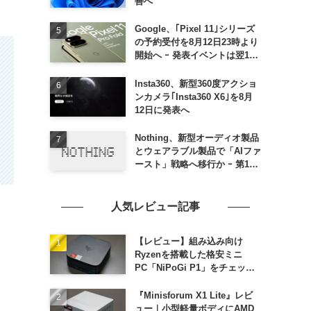
善へ
Google、｢Pixel 11｣シリーズ
の予約受付を8月12日23時より
開始へ ｰ 発表イベントは翌13
日午前7時〜
Insta360、新型360度アクショ
ンカメラ｢Insta360 X6｣を8月
12日に発表へ
Nothing、新型オーディオ製品
とウェアラブル製品で「AIファ
ースト」戦略へ移行か ｰ 第1弾
製品は8〜9月に順次発表との
情報
人気レビュー記事
【レビュー】組み込み向け
Ryzenを搭載した格安ミニ
PC「NiPoGi P1」をチェック
ｰ 1年前の同価格帯モデルより
高性能
『Minisforum X1 Lite』レビ
ュー｜小型軽量ボディにAMD