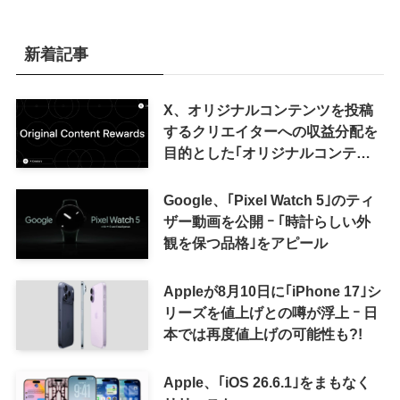
新着記事
X、オリジナルコンテンツを投稿
するクリエイターへの収益分配を
目的とした｢オリジナルコンテン
ツ報酬プログラム｣を導入へ ｰ 従
来の｢収益分配｣は廃止
Google、｢Pixel Watch 5｣のティ
ザー動画を公開 ｰ ｢時計らしい外
観を保つ品格｣をアピール
Appleが8月10日に｢iPhone 17｣シ
リーズを値上げとの噂が浮上 ｰ 日
本では再度値上げの可能性も?!
Apple、｢iOS 26.6.1｣をまもなく