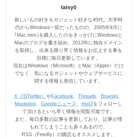
taisy0
新しいもの好き＆ガジェット好きな40代。大学時
代からWindows一筋だったものの、2005年9月に
｢Mac mini｣を購入したのをきっかけにWindowsと
Macのブログを書き始め、2013年に独自ドメイン
を取得し、出来る限り早く情報をお伝えする事を
目標に毎日更新しています。
現在はWindows（Microsoft）とMac（Apple）だけ
でなく、気になるガジェットやウェブサービスに
関する情報も発信しています。
X（旧Twitter）
や
Facebook
、
Threads
、
Bluesky
、
Mastodon
、
Googleニュース
、
mixi2
をフォローし
て頂けるといち早く情報を閲覧可能です。
また、毎日多数の記事を更新しており、記事が埋
もれてしまうことも多々あるので、
RSS（Feedly）の購読もオススメします。