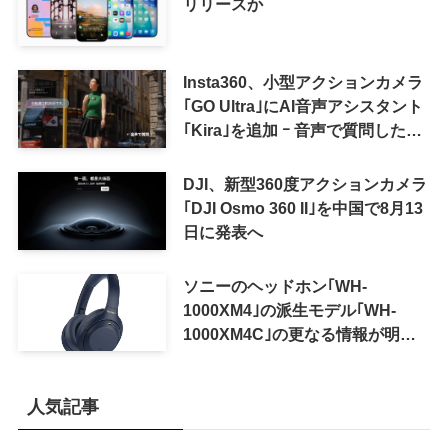
リリースか
Insta360、小型アクションカメラ
｢GO Ultra｣にAI音声アシスタント
｢Kira｣を追加 ｰ 音声で質問した
り、リアルタイム翻訳などが利用
可能に
DJI、新型360度アクションカメラ
｢DJI Osmo 360 II｣を中国で8月13
日に発表へ
ソニーのヘッドホン｢WH-
1000XM4｣の派生モデル｢WH-
1000XM4C｣の更なる情報が明ら
かに
人気記事