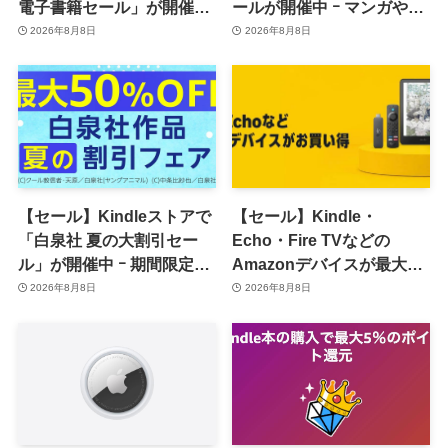
電子書籍セール」が開催中
ールが開催中 ｰ マンガや写
ｰ コミックやゲーム関連書
真集など1,000冊以上が
2026年8月8日
2026年8月8日
籍などが最大50％オフに
30％ポイント還元に
【セール】Kindleストアで
【セール】Kindle・
「白泉社 夏の大割引セー
Echo・Fire TVなどの
ル」が開催中 ｰ 期間限定
Amazonデバイスが最大
70％オフや全巻50％オフな
31%オフに
2026年8月8日
2026年8月8日
ど