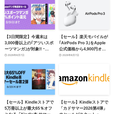
【3日間限定】今週末は
【セール】楽天モバイルが
3,000冊以上の｢アツいスポ
｢AirPods Pro 3｣をApple
ーツマンガ｣が対象!! ｰ
公式価格から4,900円オフ
｢Amazonマンガ毎週末セ
で販売中
2026年8月7日
2026年8月7日
ール｣がスタート
【セール】Kindleストアで
【セール】Kindleストアで
5万冊以上が最大65％オフ
「カドサマー2026第4弾」