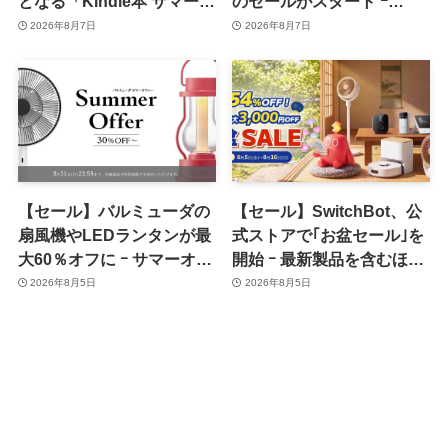
となる「Kindle本 サマーセ
のセールがスタート ｰ
ール第2弾」がスタート
KADOKAWAのKindle本
2026年8月7日
2026年8月7日
7,000冊以上が最大50％オ
フに
【セール】バルミューダの
【セール】SwitchBot、公
扇風機やLEDランタンが最
式ストアで｢お盆セール｣を
大60％オフに ｰ サマーオフ
開始 ｰ 最新製品を含むほぼ
ァーのセール開催中
全品が最大54％オフに
2026年8月5日
2026年8月5日