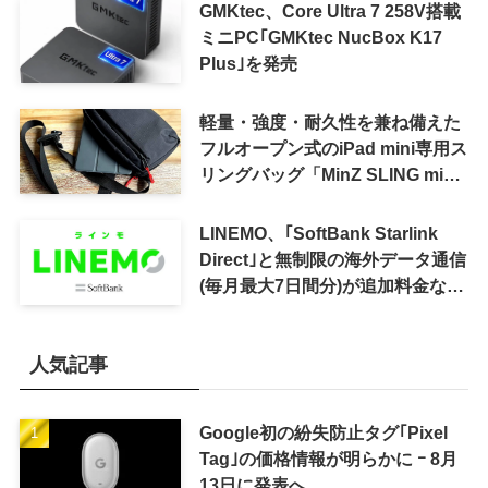
GMKtec、Core Ultra 7 258V搭載
ミニPC｢GMKtec NucBox K17
Plus｣を発売
軽量・強度・耐久性を兼ね備えた
フルオープン式のiPad mini専用ス
リングバッグ「MinZ SLING mini
for iPad mini」発売
LINEMO、｢SoftBank Starlink
Direct｣と無制限の海外データ通信
(毎月最大7日間分)が追加料金なし
で利用可能に
人気記事
Google初の紛失防止タグ｢Pixel
Tag｣の価格情報が明らかに ｰ 8月
13日に発表へ