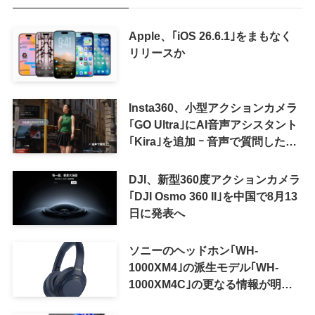
Apple、｢iOS 26.6.1｣をまもなく
リリースか
Insta360、小型アクションカメラ
｢GO Ultra｣にAI音声アシスタント
｢Kira｣を追加 ｰ 音声で質問した
り、リアルタイム翻訳などが利用
可能に
DJI、新型360度アクションカメラ
｢DJI Osmo 360 II｣を中国で8月13
日に発表へ
ソニーのヘッドホン｢WH-
1000XM4｣の派生モデル｢WH-
1000XM4C｣の更なる情報が明ら
かに