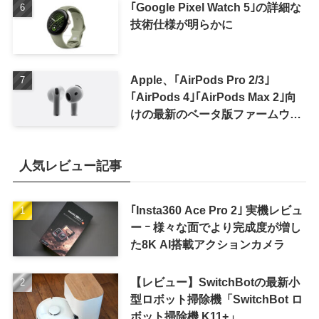
｢Google Pixel Watch 5｣の詳細な
技術仕様が明らかに
Apple、｢AirPods Pro 2/3｣
｢AirPods 4｣｢AirPods Max 2｣向
けの最新のベータ版ファームウェ
ア｢9A5336b｣を提供開始
人気レビュー記事
｢Insta360 Ace Pro 2｣ 実機レビュ
ー ｰ 様々な面でより完成度が増し
た8K AI搭載アクションカメラ
【レビュー】SwitchBotの最新小
型ロボット掃除機「SwitchBot ロ
ボット掃除機 K11+」