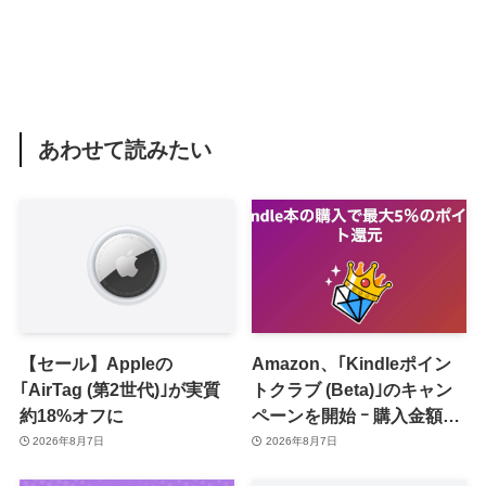
あわせて読みたい
【セール】Appleの
Amazon、｢Kindleポイン
｢AirTag (第2世代)｣が実質
トクラブ (Beta)｣のキャン
約18%オフに
ペーンを開始 ｰ 購入金額に
応じて来月のポイント還元
2026年8月7日
2026年8月7日
率アップ