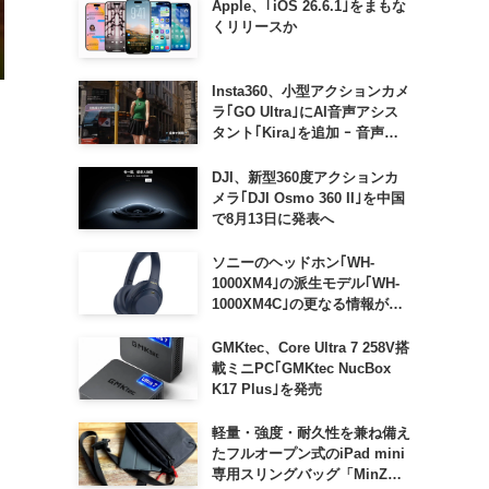
Apple、｢iOS 26.6.1｣をまもな
くリリースか
Insta360、小型アクションカメ
ラ｢GO Ultra｣にAI音声アシス
タント｢Kira｣を追加 ｰ 音声で
質問したり、リアルタイム翻訳
などが利用可能に
DJI、新型360度アクションカ
メラ｢DJI Osmo 360 II｣を中国
で8月13日に発表へ
ソニーのヘッドホン｢WH-
1000XM4｣の派生モデル｢WH-
1000XM4C｣の更なる情報が明
らかに
GMKtec、Core Ultra 7 258V搭
載ミニPC｢GMKtec NucBox
K17 Plus｣を発売
軽量・強度・耐久性を兼ね備え
たフルオープン式のiPad mini
専用スリングバッグ「MinZ