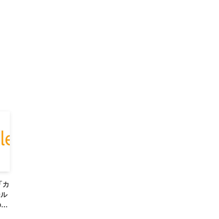
「カ
ール
の