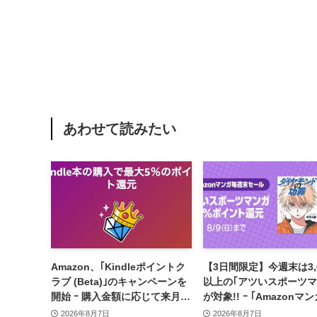
あわせて読みたい
Amazon、｢Kindleポイントク
【3日間限定】今週末は3,
ラブ (Beta)｣のキャンペーンを
以上の｢アツいスポーツマ
開始 ｰ 購入金額に応じて来月の
が対象!! ｰ ｢Amazonマ
ポイント還元率アップ
末セール｣がスタート
2026年8月7日
2026年8月7日