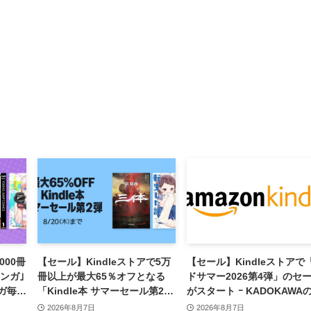
000冊
【セール】Kindleストアで5万
【セール】Kindleストアで
ンガ｣
冊以上が最大65％オフとなる
ドサマー2026第4弾」のセ
ンガ毎週
「Kindle本 サマーセール第2
がスタート ｰ KADOKAWA
弾」がスタート
Kindle本7,000冊以上が最大
2026年8月7日
2026年8月7日