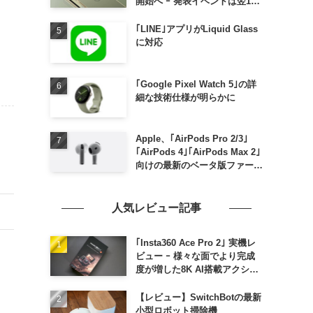
開始へ ｰ 発表イベントは翌13
日午前7時〜
｢LINE｣アプリがLiquid Glass
に対応
｢Google Pixel Watch 5｣の詳
細な技術仕様が明らかに
Apple、｢AirPods Pro 2/3｣
｢AirPods 4｣｢AirPods Max 2｣
向けの最新のベータ版ファーム
ウェア｢9A5336b｣を提供開始
人気レビュー記事
｢Insta360 Ace Pro 2｣ 実機レ
ビュー ｰ 様々な面でより完成
度が増した8K AI搭載アクショ
ンカメラ
【レビュー】SwitchBotの最新
小型ロボット掃除機