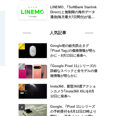
SLING mini for iPad mini」
発売
LINEMO、｢SoftBank Starlink
Direct｣と無制限の海外データ
通信(毎月最大7日間分)が追加
料金なしで利用可能に
人気記事
Google初の紛失防止タグ
｢Pixel Tag｣の価格情報が明ら
かに ｰ 8月13日に発表へ
｢Google Pixel 11｣シリーズの
詳細なスペックと全モデルの価
格情報が明らかに
Insta360、新型360度アクショ
ンカメラ｢Insta360 X6｣を8月
12日に発表へ
Google、｢Pixel 11｣シリーズ
の予約受付を8月12日23時より