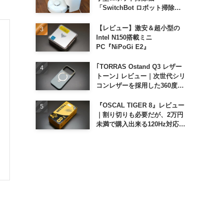
「SwitchBot ロボット掃除機
K11+」
【レビュー】激安＆超小型の
Intel N150搭載ミニ
PC『NiPoGi E2』
｢TORRAS Ostand Q3 レザー
トーン｣ レビュー｜次世代シリ
コンレザーを採用した360度回
転スタンド搭載ケース
『OSCAL TIGER 8』レビュー
｜割り切りも必要だが、2万円
未満で購入出来る120Hz対応大
画面スマホ