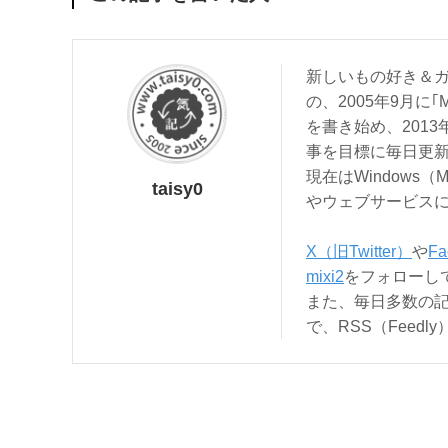
新しいもの好き＆ガ
の、2005年9月に｢
を書き始め、201
事を目標に毎日更
現在はWindows（
taisy0
やウェブサービス
X（旧Twitter）
や
Fa
mixi2
をフォローし
また、毎日多数の
で、RSS（Feed