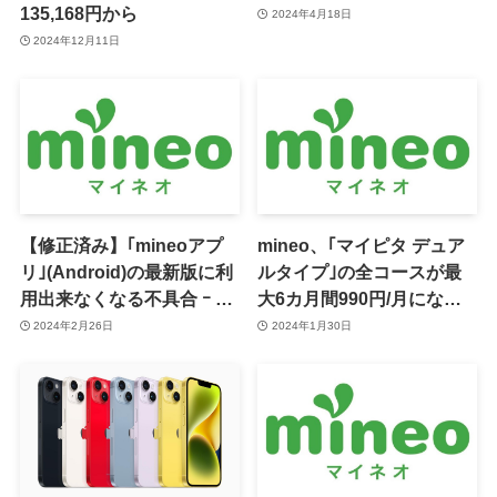
135,168円から
2024年4月18日
2024年12月11日
【修正済み】｢mineoアプ
mineo、｢マイピタ デュア
リ｣(Android)の最新版に利
ルタイプ｣の全コースが最
用出来なくなる不具合 ｰ ア
大6カ月間990円/月になる
ップデートしないよう注意
キャンペーンなどを2月か
2024年2月26日
2024年1月30日
喚起
ら開催へ