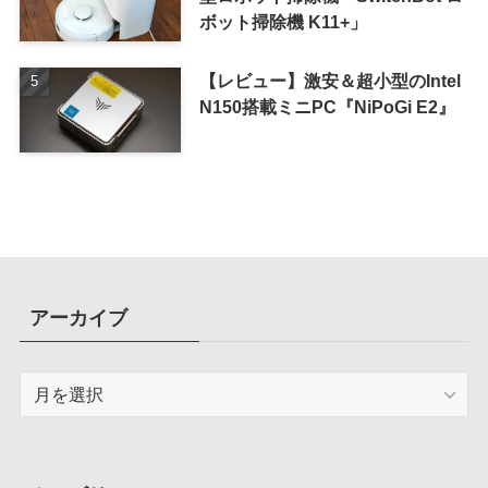
ボット掃除機 K11+」
【レビュー】激安＆超小型のIntel
N150搭載ミニPC『NiPoGi E2』
アーカイブ
ア
ー
カ
イ