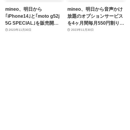
mineo、明日から
mineo、明日から音声かけ
｢iPhone14｣と｢moto g52j
放題のオプションサービス
5G SPECIAL｣を販売開始 ｰ
を4ヶ月間毎月550円割り引
｢iPhone 13｣は値下げ
くキャンペーンを開催 ｰ 12
2023年11月30日
2023年11月30日
月15日にはガラホ｢Mode1
Retro II｣を発売