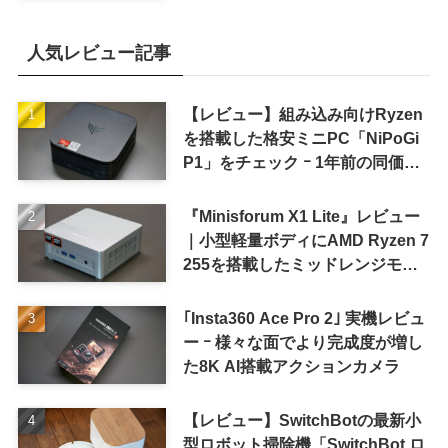
8〜9月に順次発表との情報
人気レビュー記事
【レビュー】組み込み向けRyzen
を搭載した格安ミニPC「NiPoGi
P1」をチェック ｰ 1年前の同価格
帯モデルより高性能
『Minisforum X1 Lite』レビュー
｜小型軽量ボディにAMD Ryzen 7
255を搭載したミッドレンジモデ
ル
｢Insta360 Ace Pro 2｣ 実機レビュ
ー ｰ 様々な面でより完成度が増し
た8K AI搭載アクションカメラ
【レビュー】SwitchBotの最新小
型ロボット掃除機「SwitchBot ロ