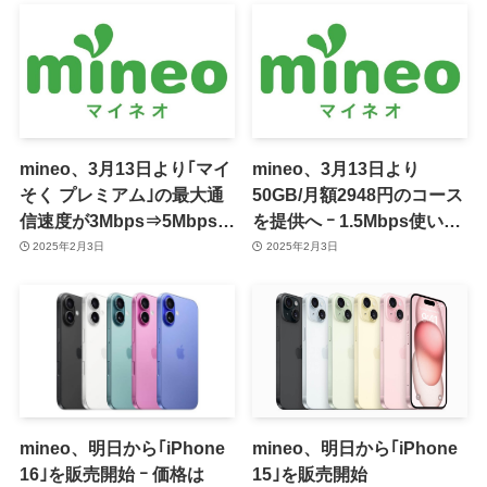
mineo、3月13日より｢マイ
mineo、3月13日より
そく プレミアム｣の最大通
50GB/月額2948円のコース
信速度が3Mbps⇒5Mbpsに
を提供へ ｰ 1.5Mbps使い放
ｰ 月額990円で利用可能な
題や夜間使い放題のオプシ
2025年2月3日
2025年2月3日
キャンペーンも実施へ
ョンも無料で利用可能
mineo、明日から｢iPhone
mineo、明日から｢iPhone
16｣を販売開始 ｰ 価格は
15｣を販売開始