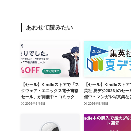
あわせて読みたい
【セール】Kindleストアで「ス
【セール】Kindleストア
クウェア・エニックス電子書籍
英社 夏デジ2026｣のセ
セール」が開催中 ｰ コミックや
催中 ｰ マンガや写真集な
ゲーム関連書籍などが最大50％
1,000冊以上が30％ポイ
2026年8月8日
2026年8月8日
オフに
元に