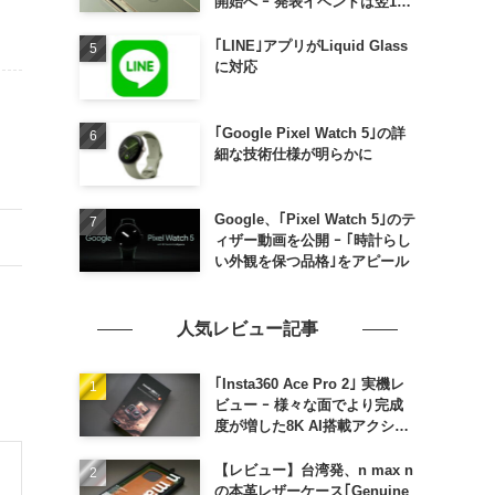
開始へ ｰ 発表イベントは翌13
日午前7時〜
｢LINE｣アプリがLiquid Glass
に対応
｢Google Pixel Watch 5｣の詳
細な技術仕様が明らかに
Google、｢Pixel Watch 5｣のテ
ィザー動画を公開 ｰ ｢時計らし
い外観を保つ品格｣をアピール
人気レビュー記事
｢Insta360 Ace Pro 2｣ 実機レ
ビュー ｰ 様々な面でより完成
度が増した8K AI搭載アクショ
ンカメラ
【レビュー】台湾発、n max n
の本革レザーケース｢Genuine