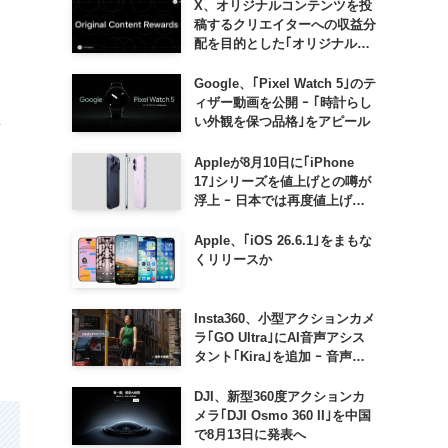
X、オリジナルコンテンツを投
稿するクリエイターへの収益分
配を目的とした｢オリジナルコ
ンテンツ報酬プログラム｣を導
入へ ｰ 従来の｢収益分配｣は廃
Google、｢Pixel Watch 5｣のテ
止
ィザー動画を公開 ｰ ｢時計らし
催
い外観を保つ品格｣をアピール
Appleが8月10日に｢iPhone
17｣シリーズを値上げとの噂が
浮上 ｰ 日本では再度値上げの
可能性も?!
Apple、｢iOS 26.6.1｣をまもな
くリリースか
Insta360、小型アクションカメ
ラ｢GO Ultra｣にAI音声アシス
タント｢Kira｣を追加 ｰ 音声で
質問したり、リアルタイム翻訳
などが利用可能に
DJI、新型360度アクションカ
メラ｢DJI Osmo 360 II｣を中国
で8月13日に発表へ