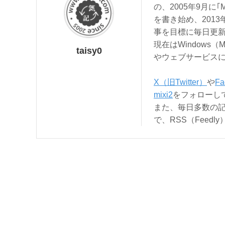
の、2005年9月に｢
を書き始め、201
事を目標に毎日更
現在はWindows（
taisy0
やウェブサービス
X（旧Twitter）
や
Fa
mixi2
をフォローし
また、毎日多数の
で、RSS（Feed