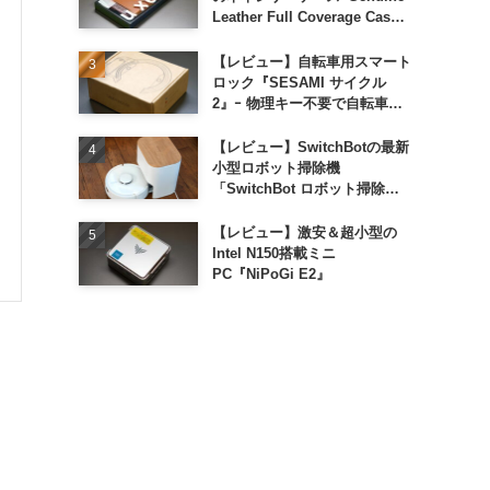
Leather Full Coverage Case
for iPhone 16 Pro｣
【レビュー】自転車用スマート
ロック『SESAMI サイクル
2』ｰ 物理キー不要で自転車の
解錠が超簡単に
【レビュー】SwitchBotの最新
小型ロボット掃除機
「SwitchBot ロボット掃除機
K11+」
【レビュー】激安＆超小型の
Intel N150搭載ミニ
PC『NiPoGi E2』