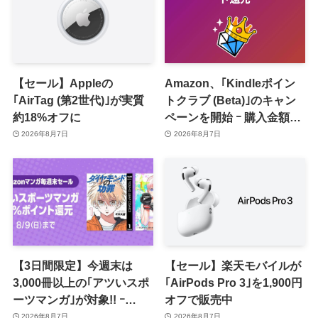
【セール】Appleの
Amazon、｢Kindleポイン
｢AirTag (第2世代)｣が実質
トクラブ (Beta)｣のキャン
約18%オフに
ペーンを開始 ｰ 購入金額に
応じて来月のポイント還元
2026年8月7日
2026年8月7日
率アップ
【3日間限定】今週末は
【セール】楽天モバイルが
3,000冊以上の｢アツいスポ
｢AirPods Pro 3｣を1,900円
ーツマンガ｣が対象!! ｰ
オフで販売中
｢Amazonマンガ毎週末セ
2026年8月7日
2026年8月7日