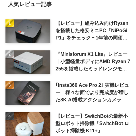
人気レビュー記事
【レビュー】組み込み向けRyzen
を搭載した格安ミニPC「NiPoGi
P1」をチェック ｰ 1年前の同価格
帯モデルより高性能
『Minisforum X1 Lite』レビュー
｜小型軽量ボディにAMD Ryzen 7
255を搭載したミッドレンジモデ
ル
｢Insta360 Ace Pro 2｣ 実機レビュ
ー ｰ 様々な面でより完成度が増し
た8K AI搭載アクションカメラ
【レビュー】SwitchBotの最新小
型ロボット掃除機「SwitchBot ロ
ボット掃除機 K11+」