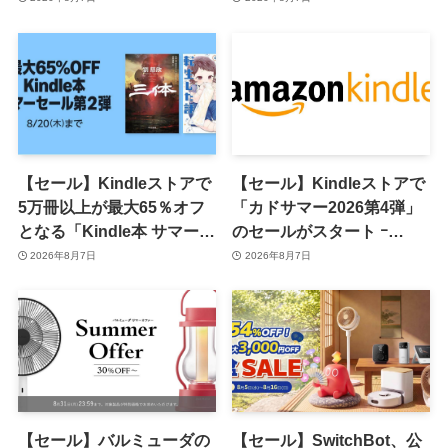
ール｣がスタート
【セール】Kindleストアで
【セール】Kindleストアで
5万冊以上が最大65％オフ
「カドサマー2026第4弾」
となる「Kindle本 サマーセ
のセールがスタート ｰ
ール第2弾」がスタート
KADOKAWAのKindle本
2026年8月7日
2026年8月7日
7,000冊以上が最大50％オ
フに
【セール】バルミューダの
【セール】SwitchBot、公