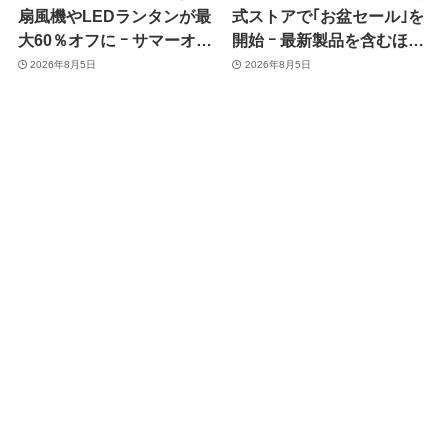
扇風機やLEDランタンが最
式ストアで｢お盆セール｣を
大60％オフに ｰ サマーオフ
開始 ｰ 最新製品を含むほぼ
ァーのセール開催中
全品が最大54％オフに
2026年8月5日
2026年8月5日