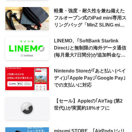
軽量・強度・耐久性を兼ね備えた
フルオープン式のiPad mini専用ス
リングバッグ「MinZ SLING mini
for iPad mini」発売
LINEMO、｢SoftBank Starlink
Direct｣と無制限の海外データ通信
(毎月最大7日間分)が追加料金なし
で利用可能に
Nintendo Storeが｢あと払い (ペイ
ディ)｣｢Apple Pay｣｢Google Pay｣
での支払いに対応
【セール】Appleの｢AirTag (第2
世代)｣が実質約18%オフに
misumi STORE、｢AirPods｣シリ