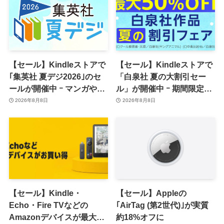
【セール】Kindleストアで
【セール】Kindleストアで
｢集英社 夏デジ2026｣のセ
「白泉社 夏の大割引セー
ールが開催中 ｰ マンガや写
ル」が開催中 ｰ 期間限定
真集など1,000冊以上が
70％オフや全巻50％オフな
2026年8月8日
2026年8月8日
30％ポイント還元に
ど
【セール】Kindle・
【セール】Appleの
Echo・Fire TVなどの
｢AirTag (第2世代)｣が実質
Amazonデバイスが最大
約18%オフに