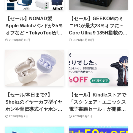
【セール】NOMAD製
【セール】GEEKOMのミ
Apple Watchバンドが25％
ニPCが最大23％オフに ｰ
オフなど ｰ TokyoToolが
Core Ultra 9 185H搭載の
｢2026 夏割 SUMMER
｢IT13 Max｣が15％オフなど
2026年8月10日
2026年8月10日
SALE｣を開催中
【セール/本日まで?】
【セール】Kindleストアで
Shokzのイヤーカフ型イヤ
「スクウェア・エニックス
ホンや骨伝導式イヤホンが
電子書籍セール」が開催中
一律10％のポイント還元に
ｰ コミックやゲーム関連書
2026年8月9日
2026年8月8日
籍などが最大50％オフに