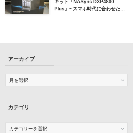
キット「NASync DXP4800
Plus」ｰ スマホ時代に合わせた設
計で、写真や動画によるスマホの
容量圧迫問題も解決
アーカイブ
ア
ー
カ
イ
ブ
カテゴリ
カ
テ