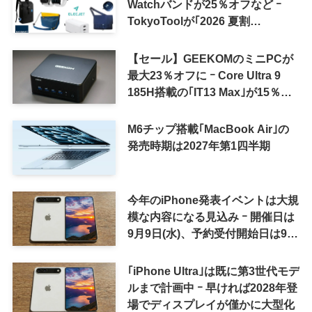
Watchバンドが25％オフなど ｰ
TokyoToolが｢2026 夏割
SUMMER SALE｣を開催中
【セール】GEEKOMのミニPCが
最大23％オフに ｰ Core Ultra 9
185H搭載の｢IT13 Max｣が15％オ
フなど
M6チップ搭載｢MacBook Air｣の
発売時期は2027年第1四半期
今年のiPhone発表イベントは大規
模な内容になる見込み ｰ 開催日は
9月9日(水)、予約受付開始日は9月
12日(土)の予想
｢iPhone Ultra｣は既に第3世代モデ
ルまで計画中 ｰ 早ければ2028年登
場でディスプレイが僅かに大型化