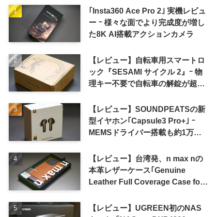
｢Insta360 Ace Pro 2｣ 実機レビュ
ー ｰ 様々な面でより完成度が増し
た8K AI搭載アクションカメラ
【レビュー】自転車用スマートロ
ック『SESAMI サイクル 2』ｰ 物
理キー不要で自転車の解錠が超簡
単に
【レビュー】SOUNDPEATSの新
型イヤホン｢Capsule3 Pro+｣ ｰ
MEMSドライバー搭載も約1万円
の高コスパが特徴
【レビュー】台湾発、n max nの
本革レザーケース｢Genuine
Leather Full Coverage Case for
iPhone 16 Pro｣
【レビュー】UGREEN初のNAS