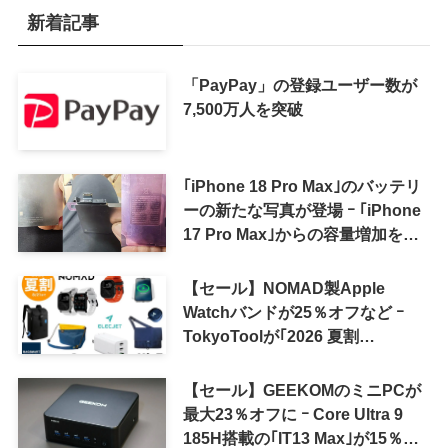
新着記事
「PayPay」の登録ユーザー数が
7,500万人を突破
｢iPhone 18 Pro Max｣のバッテリ
ーの新たな写真が登場 ｰ ｢iPhone
17 Pro Max｣からの容量増加を確
認
【セール】NOMAD製Apple
Watchバンドが25％オフなど ｰ
TokyoToolが｢2026 夏割
SUMMER SALE｣を開催中
【セール】GEEKOMのミニPCが
最大23％オフに ｰ Core Ultra 9
185H搭載の｢IT13 Max｣が15％オ