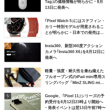
Tag｣の価格情報が明らかに ｰ 8月
13日に発表へ
｢Pixel Watch 5｣にはステフィン・
カリー特別モデルが用意されるこ
とが明らかに ｰ 日本での発売は期
待しない方が良さそう
Insta360、新型360度アクション
カメラ｢Insta360 X6｣を8月12日に
発表へ
軽量・強度・耐久性を兼ね備えた
フルオープン式のiPad mini専用ス
リングバッグ「MinZ SLING mini
for iPad mini」発売
Google、｢Pixel 11｣シリーズの予
約受付を8月12日23時より開始へ
ｰ 発表イベントは翌13日午前7時〜