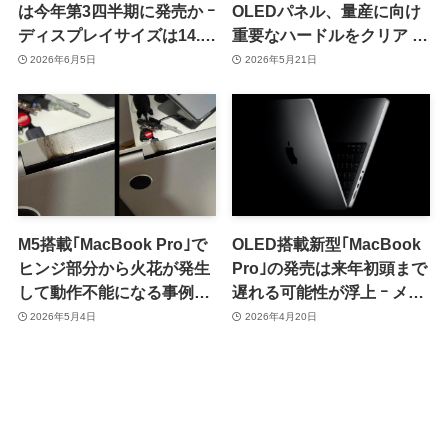
は今年第3四半期に発売か ｰ
OLEDパネル、量産に向け
ディスプレイサイズは14.3
重要なハードルをクリア ｰ
インチと16.3インチとの情
早ければ来月より量産出荷
2026年6月5日
2026年5月21日
報も
を開始
M5搭載｢MacBook Pro｣で
OLED搭載新型｢MacBook
ヒンジ部分から火花が発生
Pro｣の発売は来年初頭まで
して動作不能になる事例が
遅れる可能性が浮上 ｰ メモ
報告される
リ供給不足が影響
2026年5月4日
2026年4月20日