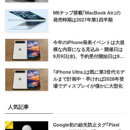
フなど
M6チップ搭載｢MacBook Air｣の
発売時期は2027年第1四半期
今年のiPhone発表イベントは大規
模な内容になる見込み ｰ 開催日は
9月9日(水)、予約受付開始日は9月
12日(土)の予想
｢iPhone Ultra｣は既に第3世代モデ
ルまで計画中 ｰ 早ければ2028年登
場でディスプレイが僅かに大型化
人気記事
Google初の紛失防止タグ｢Pixel