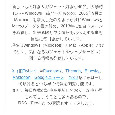
新しいもの好き＆ガジェット好きな40代。大学時
代からWindows一筋だったものの、2005年9月に
｢Mac mini｣を購入したのをきっかけにWindowsと
Macのブログを書き始め、2013年に独自ドメイン
を取得し、出来る限り早く情報をお伝えする事を
目標に毎日更新しています。
現在はWindows（Microsoft）とMac（Apple）だけ
でなく、気になるガジェットやウェブサービスに
関する情報も発信しています。
X（旧Twitter）
や
Facebook
、
Threads
、
Bluesky
、
Mastodon
、
Googleニュース
、
mixi2
をフォローし
て頂けるといち早く情報を閲覧可能です。
また、毎日多数の記事を更新しており、記事が埋
もれてしまうことも多々あるので、
RSS（Feedly）の購読もオススメします。