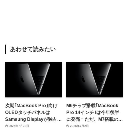
あわせて読みたい
次期｢MacBook Pro｣向け
M6チップ搭載｢MacBook
OLEDタッチパネルは
Pro 14インチ｣は今年後半
Samsung Displayが独占供
に発売 ｰ ただ、M7搭載の刷
給へ ｰ 来月より量産開始か
新モデルが2027年前半に続
2026年7月28日
2026年7月2日