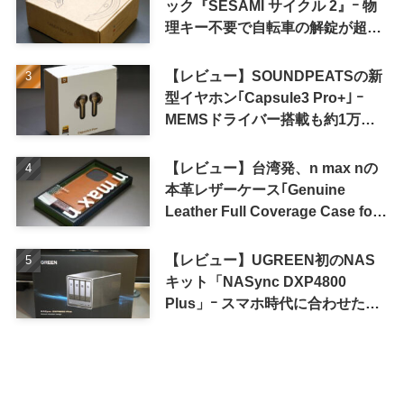
ック『SESAMI サイクル 2』ｰ 物
理キー不要で自転車の解錠が超簡
単に
【レビュー】SOUNDPEATSの新
型イヤホン｢Capsule3 Pro+｣ ｰ
MEMSドライバー搭載も約1万円
の高コスパが特徴
【レビュー】台湾発、n max nの
本革レザーケース｢Genuine
Leather Full Coverage Case for
iPhone 16 Pro｣
【レビュー】UGREEN初のNAS
キット「NASync DXP4800
Plus」ｰ スマホ時代に合わせた設
計で、写真や動画によるスマホの
容量圧迫問題も解決