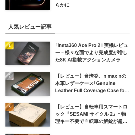
らかに
人気レビュー記事
｢Insta360 Ace Pro 2｣ 実機レビュ
ー ｰ 様々な面でより完成度が増し
た8K AI搭載アクションカメラ
【レビュー】台湾発、n max nの
本革レザーケース｢Genuine
Leather Full Coverage Case for
iPhone 16 Pro｣
【レビュー】自転車用スマートロ
ック『SESAMI サイクル 2』ｰ 物
理キー不要で自転車の解錠が超簡
単に