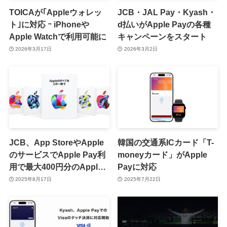
TOICAが｢Appleウォレッ
JCB・JAL Pay・Kyash・
ト｣に対応 ｰ iPhoneや
d払いがApple Payの各種
Apple Watchで利用可能に
キャンペーンをスタート
2026年3月17日
2026年3月2日
JCB、App StoreやApple
韓国の交通系ICカード「T-
のサービスでApple Pay利
moneyカード」がApple
用で最大400円分のApple
Payに対応
Gift Cardが貰えるキャンペ
2025年8月17日
2025年7月22日
ーンを実施中