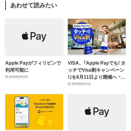
あわせて読みたい
Apple Payがフィリピンで
VISA、｢Apple Payでも! タ
利用可能に
ッチでVisa割キャンペーン​
!｣を6月11日より開催へ ｰ
2026年8月4日
最大500円キャッシュバッ
2026年6月1日
ク