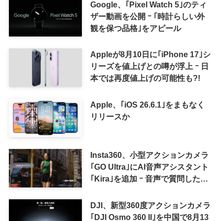
来の｢収益分配｣は廃止
Google、｢Pixel Watch 5｣のティ
ザー動画を公開 ｰ ｢時計らしい外
観を保つ品格｣をアピール
Appleが8月10日に｢iPhone 17｣シ
リーズを値上げとの噂が浮上 ｰ 日
本では再度値上げの可能性も?!
Apple、｢iOS 26.6.1｣をまもなく
リリースか
Insta360、小型アクションカメラ
｢GO Ultra｣にAI音声アシスタント
｢Kira｣を追加 ｰ 音声で質問した
り、リアルタイム翻訳などが利用
可能に
DJI、新型360度アクションカメラ
｢DJI Osmo 360 II｣を中国で8月13