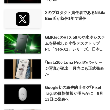
Xのプロダクト責任者であるNikita
Bier氏が就任1年で退任
GMKtecのRTX 5070や水冷システ
ムを搭載した小型デスクトップ
PC「Neo-X1」シリーズ、日本で
も9月中旬に発売へ
｢Insta360 Luna Pro｣のパッケー
ジ写真が流出 ｰ 月内にも正式発表
か
Google初の紛失防止タグ｢Pixel
Tag｣の価格情報が明らかに ｰ 8月
13日に発表へ