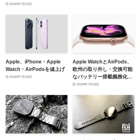
｢AirPods 4｣が最大6,000円
2026年7月23日
オフに（8月2日まで）
Apple、iPhone・Apple
Apple WatchとAirPods、
Watch・AirPodsを値上げ
欧州の取り外し・交換可能
なバッテリー搭載義務化の
2026年7月18日
対象外に
2026年7月16日