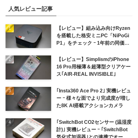
人気レビュー記事
【レビュー】組み込み向けRyzen
を搭載した格安ミニPC「NiPoGi
P1」をチェック ｰ 1年前の同価格
帯モデルより高性能
【レビュー】SimplismのiPhone
16 Pro用極薄＆超薄型クリアケー
ス｢AIR-REAL INVISIBLE｣
｢Insta360 Ace Pro 2｣ 実機レビュ
ー ｰ 様々な面でより完成度が増し
た8K AI搭載アクションカメラ
｢SwitchBot CO2センサー (温湿度
計)｣ 実機レビュー ｰ ｢SwitchBot
気化式加湿器｣との連携でオート