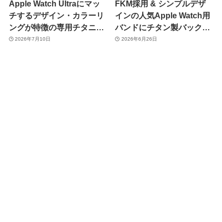
Apple Watch Ultraにマッ
FKM採用 & シンプルデザ
チするデザイン・カラーリ
インの人気Apple Watch用
ングが特徴の専用チタニウ
バンドにチタン製バックル
ムバンド「MinZ TITANIUM
を採用したSPモデル
2026年7月10日
2026年6月26日
26」発売
「MinZ FKM mono
TITANIUM」が登場