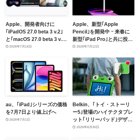
Apple、開発者向けに
Apple、新型｢Apple
｢iPadOS 27.0 beta 3 v.2｣
Pencil｣を開発中 ｰ 来春に
と｢macOS 27.0 beta 3 v.2｣
新型｢iPad Pro｣と共に投入
を配信開始
との噂
2026年7月14日
2026年7月12日
au、｢iPad｣シリーズの価格
Belkin、｢トイ・ストーリ
を7月7日より値上げへ
ー5｣登場のハイテクタブレ
ット｢リリーパッド｣デザイ
2026年7月1日
ンのiPadケースを発売
2026年6月30日