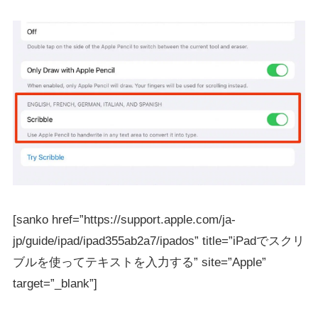
[sanko href=”https://support.apple.com/ja-
jp/guide/ipad/ipad355ab2a7/ipados” title=”iPadでスクリ
ブルを使ってテキストを入力する” site=”Apple”
target=”_blank”]