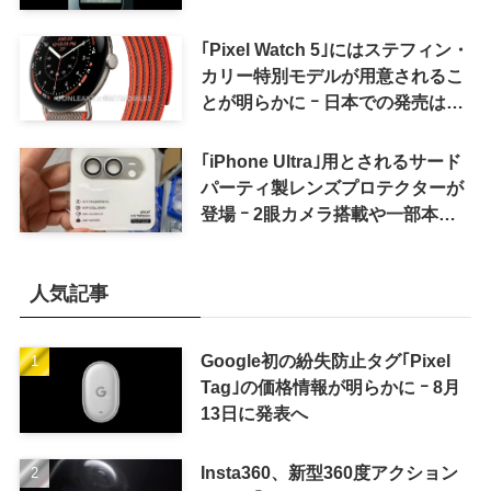
ように
｢Pixel Watch 5｣にはステフィン・
カリー特別モデルが用意されるこ
とが明らかに ｰ 日本での発売は期
待しない方が良さそう
｢iPhone Ultra｣用とされるサード
パーティ製レンズプロテクターが
登場 ｰ 2眼カメラ搭載や一部本体
カラーを示唆
人気記事
Google初の紛失防止タグ｢Pixel
Tag｣の価格情報が明らかに ｰ 8月
13日に発表へ
Insta360、新型360度アクション