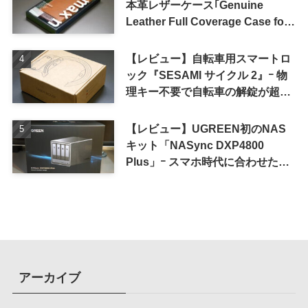
本革レザーケース｢Genuine
Leather Full Coverage Case for
iPhone 16 Pro｣
【レビュー】自転車用スマートロ
ック『SESAMI サイクル 2』ｰ 物
理キー不要で自転車の解錠が超簡
単に
【レビュー】UGREEN初のNAS
キット「NASync DXP4800
Plus」ｰ スマホ時代に合わせた設
計で、写真や動画によるスマホの
容量圧迫問題も解決
アーカイブ