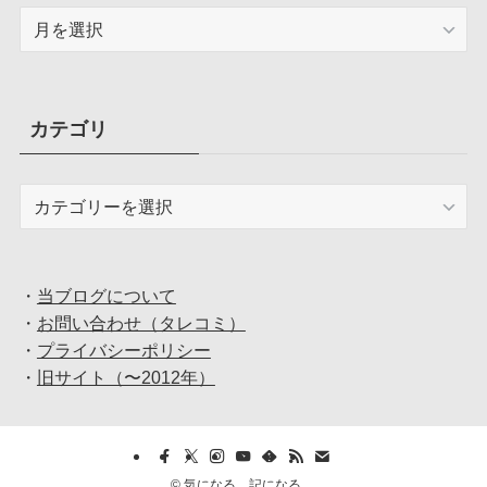
ア
ー
カ
イ
ブ
カテゴリ
カ
テ
ゴ
リ
・
当ブログについて
・
お問い合わせ（タレコミ）
・
プライバシーポリシー
・
旧サイト（〜2012年）
©
気になる、記になる….