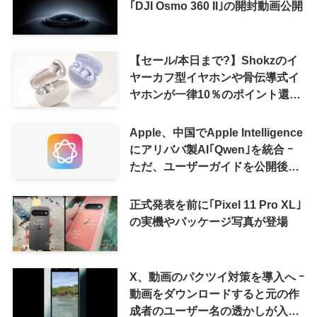
｢DJI Osmo 360 II｣の開封動画公開
【セール/本日まで?】Shokzのイ
ヤーカフ型イヤホンや骨伝導式イ
ヤホンが一律10％のポイント還元
に
Apple、中国でApple Intelligence
にアリババ製AI｢Qwen｣を統合 ｰ
ただ、ユーザーガイドを公開後に
削除
正式発表を前に｢Pixel 11 Pro XL｣
の実機やパッケージ写真が登場
X、動画のパクツイ対策を導入へ ｰ
動画をダウンロードすると元の作
成者のユーザー名の透かしが入る