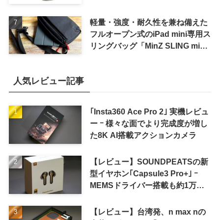
軽量・強度・耐久性を兼ね備えた
フルオープン式のiPad mini専用ス
リングバッグ「MinZ SLING mini
for iPad mini」発売
人気レビュー記事
｢Insta360 Ace Pro 2｣ 実機レビュ
ー ｰ 様々な面でより完成度が増し
た8K AI搭載アクションカメラ
【レビュー】SOUNDPEATSの新
型イヤホン｢Capsule3 Pro+｣ ｰ
MEMSドライバー搭載も約1万円
の高コスパが特徴
【レビュー】台湾発、n max nの