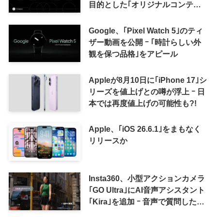
目的とした｢オリジナルコンテン
ツ報酬プログラム｣を導入へ ｰ 従
来の｢収益分配｣は廃止
Google、｢Pixel Watch 5｣のティ
ザー動画を公開 ｰ ｢時計らしい外
観を保つ品格｣をアピール
Appleが8月10日に｢iPhone 17｣シ
リーズを値上げとの噂が浮上 ｰ 日
本では再度値上げの可能性も?!
Apple、｢iOS 26.6.1｣をまもなく
リリースか
Insta360、小型アクションカメラ
｢GO Ultra｣にAI音声アシスタント
｢Kira｣を追加 ｰ 音声で質問した
り、リアルタイム翻訳などが利用