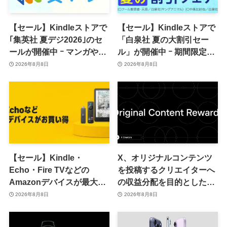
【セール】Kindleストアで
【セール】Kindleストアで
｢集英社 夏デジ2026｣のセ
「白泉社 夏の大割引セー
ールが開催中 ｰ マンガや写
ル」が開催中 ｰ 期間限定
真集など1,000冊以上が
70％オフや全巻50％オフな
2026年8月8日
2026年8月8日
30％ポイント還元に
ど
【セール】Kindle・
X、オリジナルコンテンツ
Echo・Fire TVなどの
を投稿するクリエイターへ
Amazonデバイスが最大
の収益分配を目的とした
31%オフに
｢オリジナルコンテンツ報
2026年8月8日
2026年8月8日
酬プログラム｣を導入へ ｰ
従来の｢収益分配｣は廃止