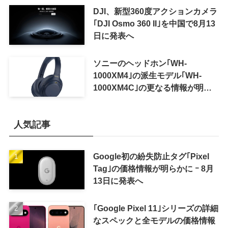
可能に
DJI、新型360度アクションカメラ
｢DJI Osmo 360 II｣を中国で8月13
日に発表へ
ソニーのヘッドホン｢WH-
1000XM4｣の派生モデル｢WH-
1000XM4C｣の更なる情報が明ら
かに
人気記事
Google初の紛失防止タグ｢Pixel
Tag｣の価格情報が明らかに ｰ 8月
13日に発表へ
｢Google Pixel 11｣シリーズの詳細
なスペックと全モデルの価格情報