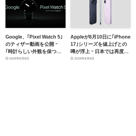
Google、｢Pixel Watch 5｣
Appleが8月10日に｢iPhone
のティザー動画を公開 ｰ
17｣シリーズを値上げとの
｢時計らしい外観を保つ品
噂が浮上 ｰ 日本では再度値
格｣をアピール
上げの可能性も?!
2026年8月8日
2026年8月8日