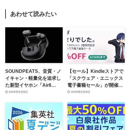
あわせて読みたい
SOUNDPEATS、音質・ノ
【セール】Kindleストアで
イキャン・軽量化を追求し
「スクウェア・エニックス
た新型イヤホン「Air6
電子書籍セール」が開催中
Pro」を8月28日に発売へ
ｰ コミックやゲーム関連書
2026年8月8日
2026年8月8日
籍などが最大50％オフに