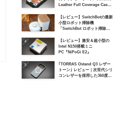
Leather Full Coverage Case
for iPhone 16 Pro｣
【レビュー】SwitchBotの最新
小型ロボット掃除機
「SwitchBot ロボット掃除機
K11+」
【レビュー】激安＆超小型の
Intel N150搭載ミニ
PC『NiPoGi E2』
｢TORRAS Ostand Q3 レザー
トーン｣ レビュー｜次世代シリ
コンレザーを採用した360度回
転スタンド搭載ケース