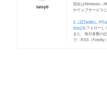
現在はWindows（
taisy0
やウェブサービス
X（旧Twitter）
や
Fa
mixi2
をフォローし
また、毎日多数の
で、RSS（Feed