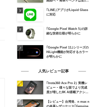
開始へ ｰ 発表イベントは翌13
日午前7時〜
｢LINE｣アプリがLiquid Glass
に対応
｢Google Pixel Watch 5｣の詳
細な技術仕様が明らかに
｢Google Pixel 11｣シリーズの
HiLight機能が対応するカラー
が明らかに
人気レビュー記事
｢Insta360 Ace Pro 2｣ 実機レ
ビュー ｰ 様々な面でより完成
度が増した8K AI搭載アクショ
ンカメラ
【レビュー】台湾発、n max n
の本革レザーケース｢Genuine