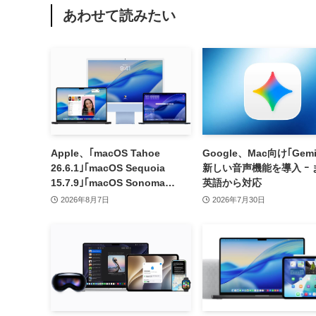
あわせて読みたい
Apple、｢macOS Tahoe
Google、Mac向け｢Gemi
26.6.1｣｢macOS Sequoia
新しい音声機能を導入 ｰ 
15.7.9｣｢macOS Sonoma
英語から対応
14.8.9｣をリリース ｰ 画面共有
2026年8月7日
2026年7月30日
の脆弱性を修正