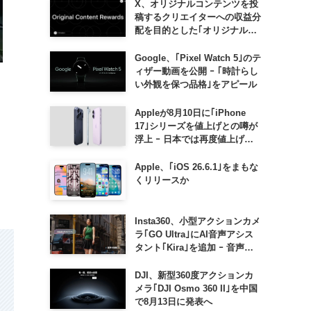
X、オリジナルコンテンツを投
稿するクリエイターへの収益分
配を目的とした｢オリジナルコ
ンテンツ報酬プログラム｣を導
入へ ｰ 従来の｢収益分配｣は廃
Google、｢Pixel Watch 5｣のテ
止
ィザー動画を公開 ｰ ｢時計らし
い外観を保つ品格｣をアピール
Appleが8月10日に｢iPhone
17｣シリーズを値上げとの噂が
浮上 ｰ 日本では再度値上げの
可能性も?!
Apple、｢iOS 26.6.1｣をまもな
くリリースか
Insta360、小型アクションカメ
ラ｢GO Ultra｣にAI音声アシス
タント｢Kira｣を追加 ｰ 音声で
質問したり、リアルタイム翻訳
などが利用可能に
DJI、新型360度アクションカ
メラ｢DJI Osmo 360 II｣を中国
で8月13日に発表へ