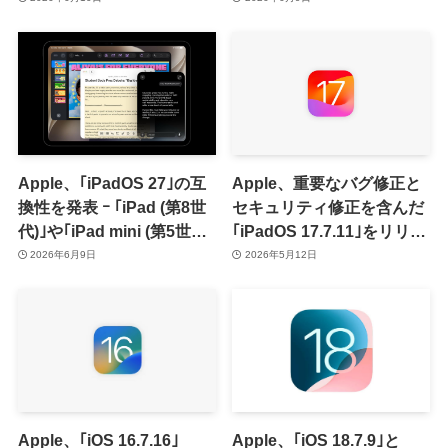
Apple、｢iPadOS 27｣の互
Apple、重要なバグ修正と
換性を発表 ｰ ｢iPad (第8世
セキュリティ修正を含んだ
代)｣や｢iPad mini (第5世
｢iPadOS 17.7.11｣をリリー
代)｣などがサポート対象外
ス
2026年6月9日
2026年5月12日
に
Apple、｢iOS 16.7.16｣
Apple、｢iOS 18.7.9｣と