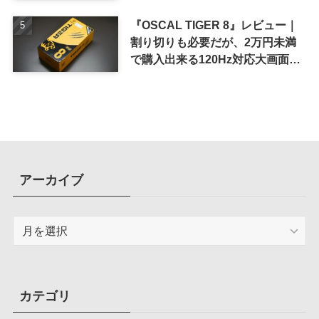
ド搭載ケース
『OSCAL TIGER 8』レビュー｜
割り切りも必要だが、2万円未満
で購入出来る120Hz対応大画面ス
マホ
アーカイブ
ア
ー
カ
イ
ブ
カテゴリ