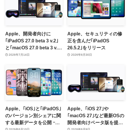
Apple、開発者向けに
Apple、セキュリティの修
｢iPadOS 27.0 beta 3 v.2｣
正を含んだ｢iPadOS
と｢macOS 27.0 beta 3 v.2｣
26.5.2｣をリリース
を配信開始
2026年7月14日
2026年6月30日
Apple、｢iOS｣と｢iPadOS｣
Apple、｢iOS 27｣や
のバージョン別シェアに関
｢macOS 27｣など最新OSの
する最新データを公開 ｰ
開発者向けベータ版を提供
｢iOS 26｣のシェアは79%に
開始
2026年6月10日
2026年6月9日