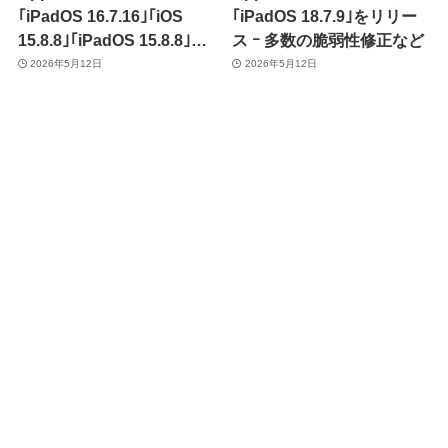
｢iPadOS 16.7.16｣｢iOS
｢iPadOS 18.7.9｣をリリー
15.8.8｣｢iPadOS 15.8.8｣を
ス ｰ 多数の脆弱性修正など
一部の旧モデル向けにリリ
2026年5月12日
2026年5月12日
ース