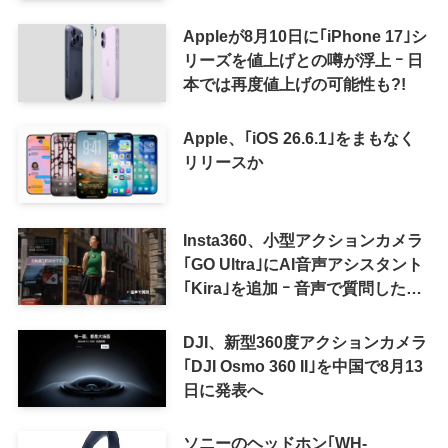
Appleが8月10日に｢iPhone 17｣シ
リーズを値上げとの噂が浮上 ｰ 日
本では再度値上げの可能性も?!
Apple、｢iOS 26.6.1｣をまもなく
リリースか
Insta360、小型アクションカメラ
｢GO Ultra｣にAI音声アシスタント
｢Kira｣を追加 ｰ 音声で質問した
り、リアルタイム翻訳などが利用
可能に
DJI、新型360度アクションカメラ
｢DJI Osmo 360 II｣を中国で8月13
日に発表へ
ソニーのヘッドホン｢WH-