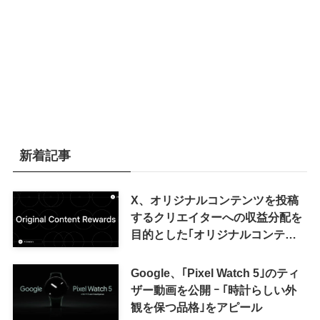
新着記事
X、オリジナルコンテンツを投稿
するクリエイターへの収益分配を
目的とした｢オリジナルコンテン
ツ報酬プログラム｣を導入へ ｰ 従
来の｢収益分配｣は廃止
Google、｢Pixel Watch 5｣のティ
ザー動画を公開 ｰ ｢時計らしい外
観を保つ品格｣をアピール