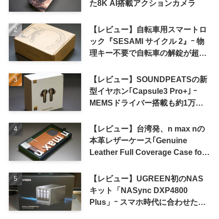
た8K AI搭載アクションカメラ
【レビュー】自転車用スマートロ
ック『SESAMI サイクル 2』ｰ 物
理キー不要で自転車の解錠が超簡
単に
【レビュー】SOUNDPEATSの新
型イヤホン｢Capsule3 Pro+｣ ｰ
MEMSドライバー搭載も約1万円
の高コスパが特徴
【レビュー】台湾発、n max nの
本革レザーケース｢Genuine
Leather Full Coverage Case for
iPhone 16 Pro｣
【レビュー】UGREEN初のNAS
キット「NASync DXP4800
Plus」ｰ スマホ時代に合わせた設
計で、写真や動画によるスマホの