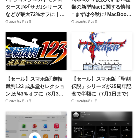
ターズ｣や｢サガ｣シリーズ
類の新型Macに関する情報
などが最大72%オフに｜ス
ｰ まずは今秋に｢MacBook
クエニがスマホ向けゲーム
Pro 14インチ｣と｢iMac｣か
2026年7月31日
2026年7月23日
アプリのサマーセールを開
ら刷新へ
始
【セール】スマホ版｢逆転
【セール】スマホ版「聖剣
裁判123 成歩堂セレクショ
伝説」シリーズが35周年記
ン｣が43％オフに（8月3日
念で半額に（7月1日まで）
まで）
2026年7月21日
2026年6月18日