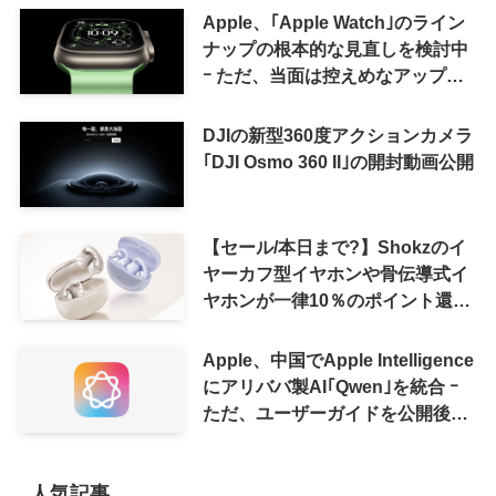
Apple、｢Apple Watch｣のライン
ナップの根本的な見直しを検討中
ｰ ただ、当面は控えめなアップグ
レードが続く見通し
DJIの新型360度アクションカメラ
｢DJI Osmo 360 II｣の開封動画公開
【セール/本日まで?】Shokzのイ
ヤーカフ型イヤホンや骨伝導式イ
ヤホンが一律10％のポイント還元
に
Apple、中国でApple Intelligence
にアリババ製AI｢Qwen｣を統合 ｰ
ただ、ユーザーガイドを公開後に
削除
人気記事