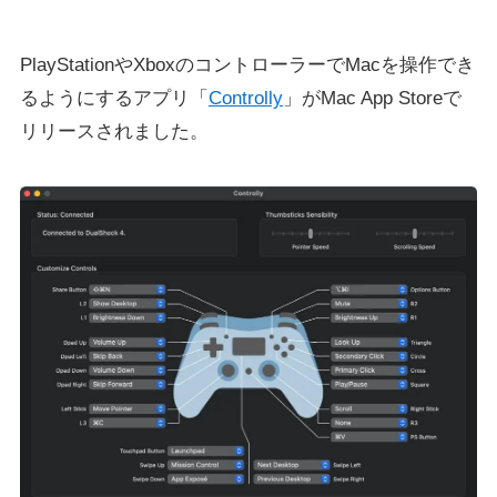
PlayStationやXboxのコントローラーでMacを操作でき
るようにするアプリ「
Controlly
」がMac App Storeで
リリースされました。