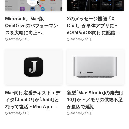
Microsoft、Mac版
Xのメッセージ機能「X
OneDriveのパフォーマン
Chat」が単体アプリに ｰ
スを大幅に向上へ
iOS/iPadOS向けに配信開
始
2026年6月11日
2026年4月25日
Mac向け定番テキストエデ
新型｢Mac Studio｣の発売は
ィタ｢Jedit Ω｣が｢Jedit｣と
10月か ｰ メモリの供給不足
なって復活 ｰ Mac App
が原因で延期
Storeで無料配信開始
2026年4月22日
2026年4月20日