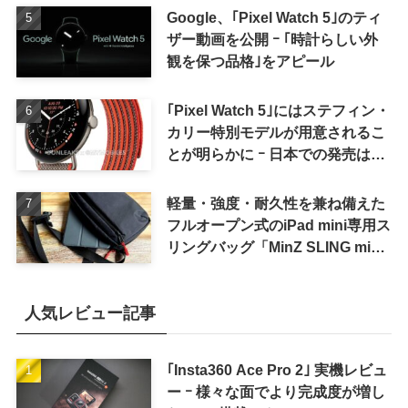
Google、｢Pixel Watch 5｣のティ
ザー動画を公開 ｰ ｢時計らしい外
観を保つ品格｣をアピール
｢Pixel Watch 5｣にはステフィン・
カリー特別モデルが用意されるこ
とが明らかに ｰ 日本での発売は期
待しない方が良さそう
軽量・強度・耐久性を兼ね備えた
フルオープン式のiPad mini専用ス
リングバッグ「MinZ SLING mini
for iPad mini」発売
人気レビュー記事
｢Insta360 Ace Pro 2｣ 実機レビュ
ー ｰ 様々な面でより完成度が増し