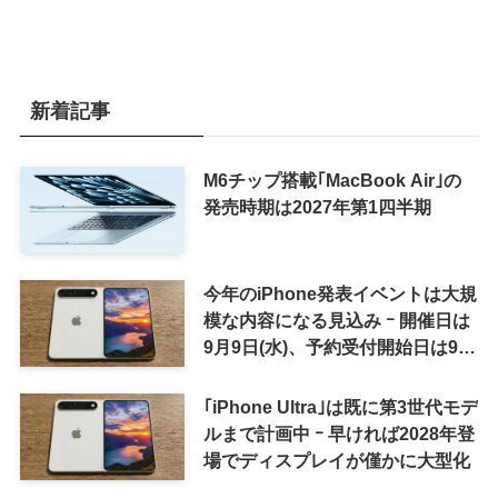
新着記事
M6チップ搭載｢MacBook Air｣の
発売時期は2027年第1四半期
今年のiPhone発表イベントは大規
模な内容になる見込み ｰ 開催日は
9月9日(水)、予約受付開始日は9月
12日(土)の予想
｢iPhone Ultra｣は既に第3世代モデ
ルまで計画中 ｰ 早ければ2028年登
場でディスプレイが僅かに大型化