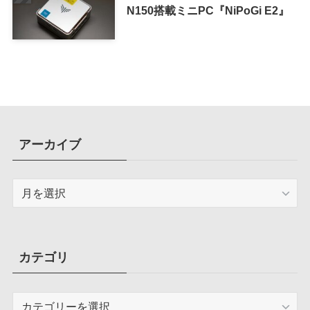
N150搭載ミニPC『NiPoGi E2』
アーカイブ
ア
ー
カ
イ
ブ
カテゴリ
カ