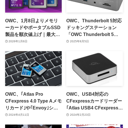
OWC、1月8日よりメモリ
OWC、Thunderbolt 5対応
ーカードやポータブルSSD
ドッキングステーション
製品を順次値上げ｜最大で
「OWC Thunderbolt 5
価格が2.6倍になる製品も
Dock」を8月7日に発売
2026年1月6日
2025年8月5日
OWC、｢Atlas Pro
OWC、USB4対応の
CFexpress 4.0 Type Aメモ
CFexpressカードリーダー
リカード｣や｢Envoy｣シリ
｢Atlas USB4 CFexpress
ーズの新製品を発表
4.0 Type B カードリーダ
2024年4月11日
2024年2月23日
ー｣を発表 ｰ 明日から予約