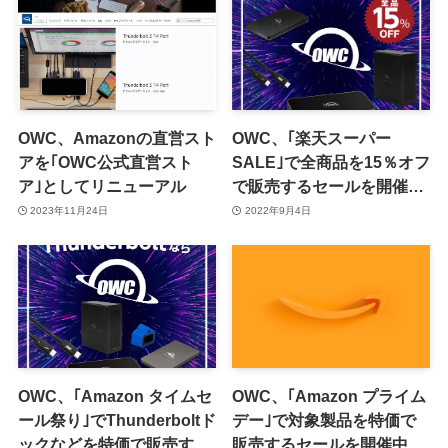
販売開始
OWC、Amazonの直営スト
OWC、｢楽天スーパー
アを｢OWC公式直営スト
SALE｣で全商品を15％オフ
ア｣としてリニューアル
で販売するセールを開催中
（9月11日まで）
2023年11月24日
2022年9月4日
OWC、｢Amazon タイムセ
OWC、｢Amazon プライム
ール祭り｣でThunderboltド
デー｣で対象製品を特価で
ックなどを特価で販売する
販売するセールを開催中