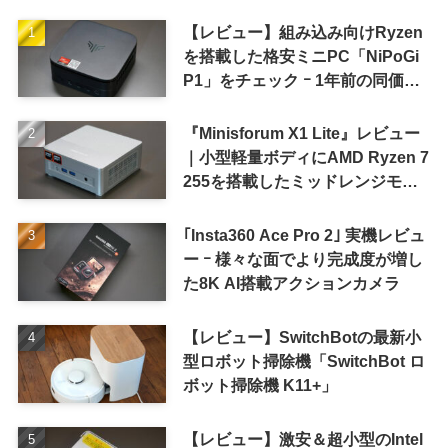
【レビュー】組み込み向けRyzen
を搭載した格安ミニPC「NiPoGi
P1」をチェック ｰ 1年前の同価格
帯モデルより高性能
『Minisforum X1 Lite』レビュー
｜小型軽量ボディにAMD Ryzen 7
255を搭載したミッドレンジモデ
ル
｢Insta360 Ace Pro 2｣ 実機レビュ
ー ｰ 様々な面でより完成度が増し
た8K AI搭載アクションカメラ
【レビュー】SwitchBotの最新小
型ロボット掃除機「SwitchBot ロ
ボット掃除機 K11+」
【レビュー】激安＆超小型のIntel