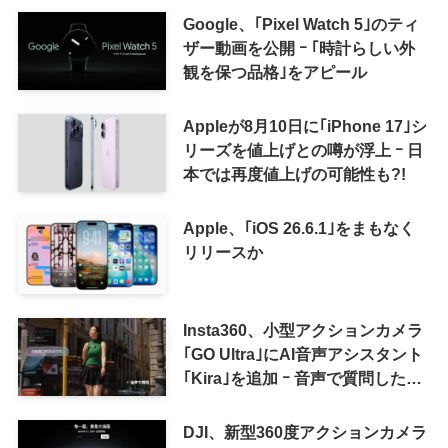
来の｢収益分配｣は廃止
Google、｢Pixel Watch 5｣のティ
ザー動画を公開 ｰ ｢時計らしい外
観を保つ品格｣をアピール
Appleが8月10日に｢iPhone 17｣シ
リーズを値上げとの噂が浮上 ｰ 日
本では再度値上げの可能性も?!
Apple、｢iOS 26.6.1｣をまもなく
リリースか
Insta360、小型アクションカメラ
｢GO Ultra｣にAI音声アシスタント
｢Kira｣を追加 ｰ 音声で質問した
り、リアルタイム翻訳などが利用
可能に
DJI、新型360度アクションカメラ