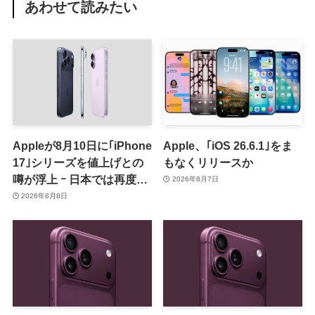
あわせて読みたい
Appleが8月10日に｢iPhone
Apple、｢iOS 26.6.1｣をま
17｣シリーズを値上げとの
もなくリリースか
噂が浮上 ｰ 日本では再度値
2026年8月7日
上げの可能性も?!
2026年8月8日