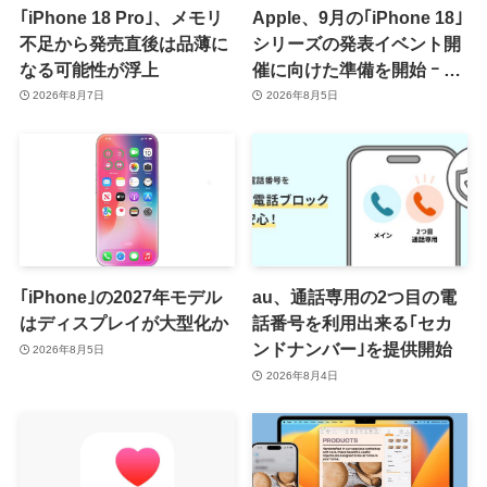
｢iPhone 18 Pro｣、メモリ
Apple、9月の｢iPhone 18｣
不足から発売直後は品薄に
シリーズの発表イベント開
なる可能性が浮上
催に向けた準備を開始 ｰ 9
月8日か9月9日に開催見込
2026年8月7日
2026年8月5日
み
｢iPhone｣の2027年モデル
au、通話専用の2つ目の電
はディスプレイが大型化か
話番号を利用出来る｢セカ
ンドナンバー｣を提供開始
2026年8月5日
2026年8月4日