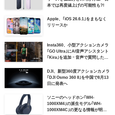
本では再度値上げの可能性も?!
Apple、｢iOS 26.6.1｣をまもなく
リリースか
Insta360、小型アクションカメラ
｢GO Ultra｣にAI音声アシスタント
｢Kira｣を追加 ｰ 音声で質問した
り、リアルタイム翻訳などが利用
可能に
DJI、新型360度アクションカメラ
｢DJI Osmo 360 II｣を中国で8月13
日に発表へ
ソニーのヘッドホン｢WH-
1000XM4｣の派生モデル｢WH-
1000XM4C｣の更なる情報が明ら