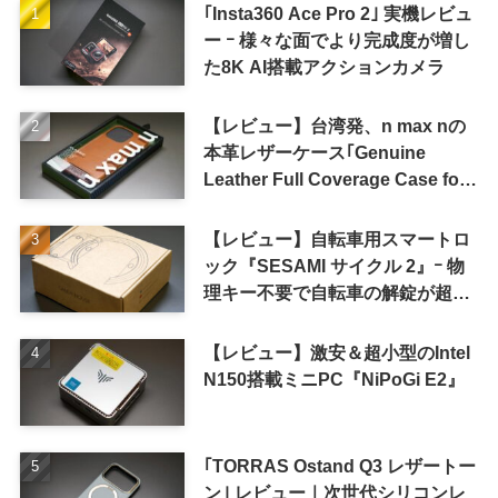
｢Insta360 Ace Pro 2｣ 実機レビュ
ー ｰ 様々な面でより完成度が増し
た8K AI搭載アクションカメラ
【レビュー】台湾発、n max nの
本革レザーケース｢Genuine
Leather Full Coverage Case for
iPhone 16 Pro｣
【レビュー】自転車用スマートロ
ック『SESAMI サイクル 2』ｰ 物
理キー不要で自転車の解錠が超簡
単に
【レビュー】激安＆超小型のIntel
N150搭載ミニPC『NiPoGi E2』
｢TORRAS Ostand Q3 レザートー
ン｣ レビュー｜次世代シリコンレ