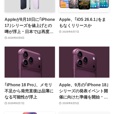
Appleが8月10日に｢iPhone
Apple、｢iOS 26.6.1｣をま
17｣シリーズを値上げとの
もなくリリースか
噂が浮上 ｰ 日本では再度値
2026年8月7日
上げの可能性も?!
2026年8月8日
｢iPhone 18 Pro｣、メモリ
Apple、9月の｢iPhone 18｣
不足から発売直後は品薄に
シリーズの発表イベント開
なる可能性が浮上
催に向けた準備を開始 ｰ 9
月8日か9月9日に開催見込
2026年8月7日
2026年8月5日
み