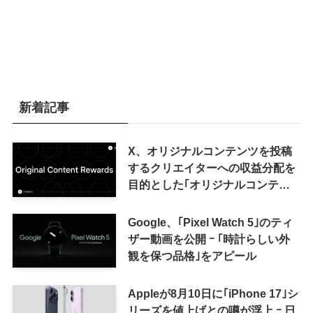
新着記事
X、オリジナルコンテンツを投稿
するクリエイターへの収益分配を
目的とした｢オリジナルコンテン
ツ報酬プログラム｣を導入へ ｰ 従
来の｢収益分配｣は廃止
Google、｢Pixel Watch 5｣のティ
ザー動画を公開 ｰ ｢時計らしい外
観を保つ品格｣をアピール
Appleが8月10日に｢iPhone 17｣シ
リーズを値上げとの噂が浮上 ｰ 日