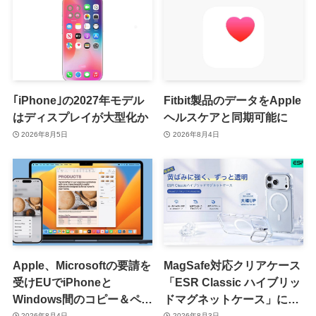
｢iPhone｣の2027年モデル
Fitbit製品のデータをApple
はディスプレイが大型化か
ヘルスケアと同期可能に
2026年8月5日
2026年8月4日
Apple、Microsoftの要請を
MagSafe対応クリアケース
受けEUでiPhoneと
「ESR Classic ハイブリッ
Windows間のコピー＆ペー
ドマグネットケース」に黄
スト機能を提供へ
ばみへの耐久性を向上させ
2026年8月4日
2026年8月3日