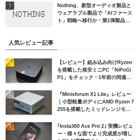
Nothing、新型オーディオ製品と
ウェアラブル製品で「AIファース
ト」戦略へ移行か ｰ 第1弾製品は
8〜9月に順次発表との情報
人気レビュー記事
【レビュー】組み込み向けRyzen
を搭載した格安ミニPC「NiPoGi
P1」をチェック ｰ 1年前の同価格
帯モデルより高性能
『Minisforum X1 Lite』レビュー
｜小型軽量ボディにAMD Ryzen 7
255を搭載したミッドレンジモデ
ル
｢Insta360 Ace Pro 2｣ 実機レビュ
ー ｰ 様々な面でより完成度が増し