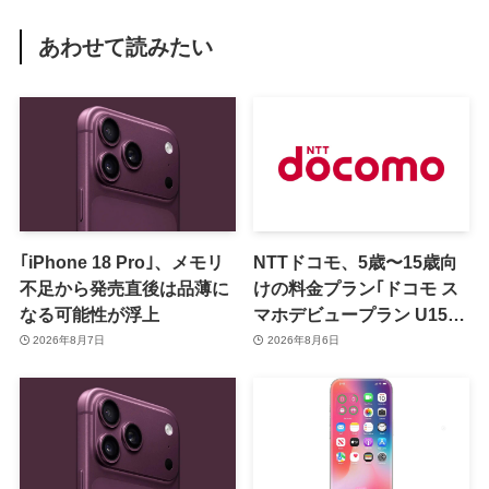
あわせて読みたい
｢iPhone 18 Pro｣、メモリ
NTTドコモ、5歳〜15歳向
不足から発売直後は品薄に
けの料金プラン｢ドコモ ス
なる可能性が浮上
マホデビュープラン U15｣
を発表 ｰ その家族がおトク
2026年8月7日
2026年8月6日
になる｢ドコモ 親子割｣も