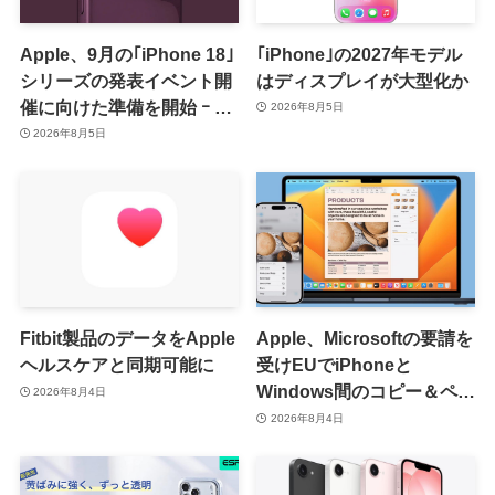
Apple、9月の｢iPhone 18｣
｢iPhone｣の2027年モデル
シリーズの発表イベント開
はディスプレイが大型化か
催に向けた準備を開始 ｰ 9
2026年8月5日
月8日か9月9日に開催見込
2026年8月5日
み
Fitbit製品のデータをApple
Apple、Microsoftの要請を
ヘルスケアと同期可能に
受けEUでiPhoneと
Windows間のコピー＆ペー
2026年8月4日
スト機能を提供へ
2026年8月4日