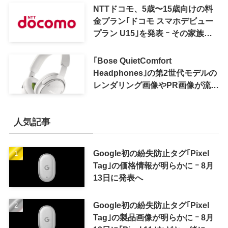
NTTドコモ、5歳〜15歳向けの料
金プラン｢ドコモ スマホデビュー
プラン U15｣を発表 ｰ その家族が
おトクになる｢ドコモ 親子割｣も
｢Bose QuietComfort
Headphones｣の第2世代モデルの
レンダリング画像やPR画像が流出
ｰ まもなく発表か
人気記事
Google初の紛失防止タグ｢Pixel
Tag｣の価格情報が明らかに ｰ 8月
13日に発表へ
Google初の紛失防止タグ｢Pixel
Tag｣の製品画像が明らかに ｰ 8月