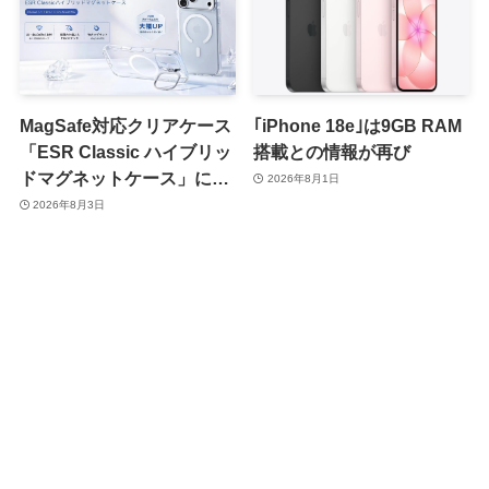
MagSafe対応クリアケース
｢iPhone 18e｣は9GB RAM
「ESR Classic ハイブリッ
搭載との情報が再び
ドマグネットケース」に黄
2026年8月1日
ばみへの耐久性を向上させ
2026年8月3日
た改良版が登場