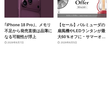
｢iPhone 18 Pro｣、メモリ
【セール】バルミューダの
不足から発売直後は品薄に
扇風機やLEDランタンが最
なる可能性が浮上
大60％オフに ｰ サマーオフ
ァーのセール開催中
2026年8月7日
2026年8月5日