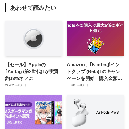
あわせて読みたい
【セール】Appleの
Amazon、｢Kindleポイン
｢AirTag (第2世代)｣が実質
トクラブ (Beta)｣のキャン
約18%オフに
ペーンを開始 ｰ 購入金額に
応じて来月のポイント還元
2026年8月7日
2026年8月7日
率アップ