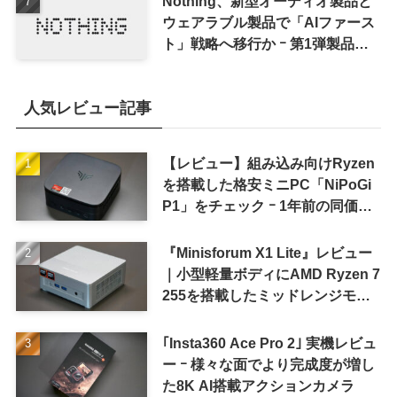
Nothing、新型オーディオ製品と
ウェアラブル製品で「AIファース
ト」戦略へ移行か ｰ 第1弾製品は
8〜9月に順次発表との情報
人気レビュー記事
【レビュー】組み込み向けRyzen
を搭載した格安ミニPC「NiPoGi
P1」をチェック ｰ 1年前の同価格
帯モデルより高性能
『Minisforum X1 Lite』レビュー
｜小型軽量ボディにAMD Ryzen 7
255を搭載したミッドレンジモデ
ル
｢Insta360 Ace Pro 2｣ 実機レビュ
ー ｰ 様々な面でより完成度が増し
た8K AI搭載アクションカメラ