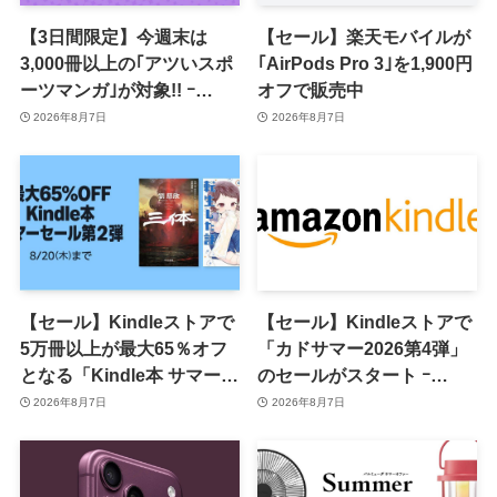
【3日間限定】今週末は
【セール】楽天モバイルが
3,000冊以上の｢アツいスポ
｢AirPods Pro 3｣を1,900円
ーツマンガ｣が対象!! ｰ
オフで販売中
｢Amazonマンガ毎週末セ
2026年8月7日
2026年8月7日
ール｣がスタート
【セール】Kindleストアで
【セール】Kindleストアで
5万冊以上が最大65％オフ
「カドサマー2026第4弾」
となる「Kindle本 サマーセ
のセールがスタート ｰ
ール第2弾」がスタート
KADOKAWAのKindle本
2026年8月7日
2026年8月7日
7,000冊以上が最大50％オ
フに