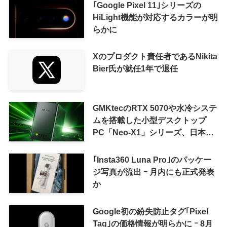
｢Google Pixel 11｣シリーズの
HiLight機能が対応するカラーが明
らかに
Xのプロダクト責任者であるNikita
Bier氏が就任1年で退任
GMKtecのRTX 5070や水冷システ
ムを搭載した小型デスクトップ
PC「Neo-X1」シリーズ、日本で
も9月中旬に発売へ
｢Insta360 Luna Pro｣のパッケー
ジ写真が流出 ｰ 月内にも正式発表
か
Google初の紛失防止タグ｢Pixel
Tag｣の価格情報が明らかに ｰ 8月