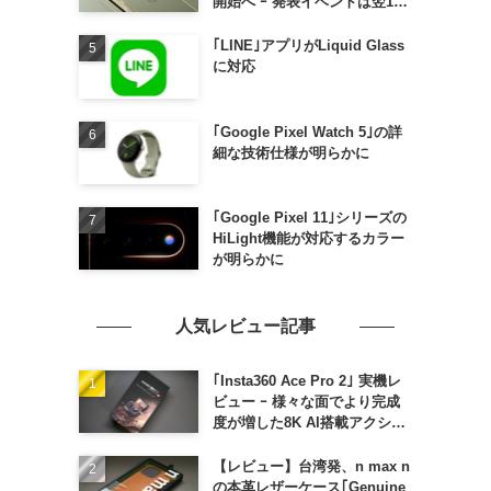
開始へ ｰ 発表イベントは翌13
日午前7時〜
｢LINE｣アプリがLiquid Glass
に対応
｢Google Pixel Watch 5｣の詳
細な技術仕様が明らかに
｢Google Pixel 11｣シリーズの
HiLight機能が対応するカラー
が明らかに
人気レビュー記事
｢Insta360 Ace Pro 2｣ 実機レ
ビュー ｰ 様々な面でより完成
度が増した8K AI搭載アクショ
ンカメラ
【レビュー】台湾発、n max n
の本革レザーケース｢Genuine