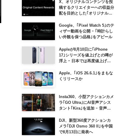
X、オリジナルコンテンツを投
稿するクリエイターへの収益分
配を目的とした｢オリジナルコ
ンテンツ報酬プログラム｣を導
入へ ｰ 従来の｢収益分配｣は廃
Google、｢Pixel Watch 5｣のテ
止
ィザー動画を公開 ｰ ｢時計らし
い外観を保つ品格｣をアピール
Appleが8月10日に｢iPhone
17｣シリーズを値上げとの噂が
浮上 ｰ 日本では再度値上げの
可能性も?!
Apple、｢iOS 26.6.1｣をまもな
くリリースか
Insta360、小型アクションカメ
ラ｢GO Ultra｣にAI音声アシス
タント｢Kira｣を追加 ｰ 音声で
質問したり、リアルタイム翻訳
などが利用可能に
DJI、新型360度アクションカ
メラ｢DJI Osmo 360 II｣を中国
で8月13日に発表へ