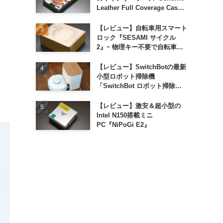
Leather Full Coverage Case
for iPhone 16 Pro｣
【レビュー】自転車用スマート
ロック『SESAMI サイクル
2』ｰ 物理キー不要で自転車の
解錠が超簡単に
【レビュー】SwitchBotの最新
小型ロボット掃除機
「SwitchBot ロボット掃除機
K11+」
【レビュー】激安＆超小型の
Intel N150搭載ミニ
PC『NiPoGi E2』