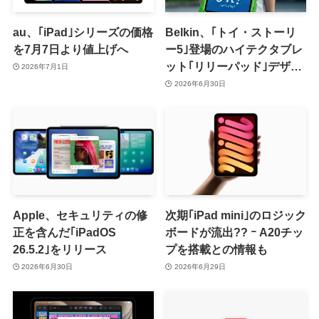
au、｢iPad｣シリーズの価格
Belkin、｢トイ・ストーリ
を7月7日より値上げへ
ー5｣登場のハイテクタブレ
ット｢リリーパッド｣デザイ
2026年7月1日
ンのiPadケースを発売
2026年6月30日
Apple、セキュリティの修
次期｢iPad mini｣のロジック
正を含んだ｢iPadOS
ボードが流出?? ｰ A20チッ
26.5.2｣をリリース
プを搭載との情報も
2026年6月30日
2026年6月29日