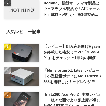
Nothing、新型オーディオ製品と
ウェアラブル製品で「AIファース
ト」戦略へ移行か ｰ 第1弾製品は
8〜9月に順次発表との情報
人気レビュー記事
【レビュー】組み込み向けRyzen
を搭載した格安ミニPC「NiPoGi
P1」をチェック ｰ 1年前の同価格
帯モデルより高性能
『Minisforum X1 Lite』レビュー
｜小型軽量ボディにAMD Ryzen 7
255を搭載したミッドレンジモデ
ル
｢Insta360 Ace Pro 2｣ 実機レビュ
ー ｰ 様々な面でより完成度が増し
た8K AI搭載アクションカメラ