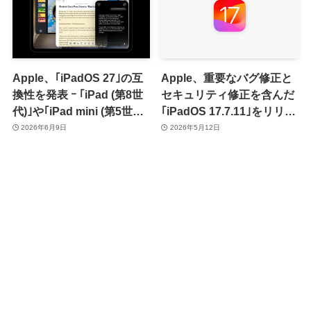
Apple、｢iPadOS 27｣の互
Apple、重要なバグ修正と
換性を発表 ｰ ｢iPad (第8世
セキュリティ修正を含んだ
代)｣や｢iPad mini (第5世
｢iPadOS 17.7.11｣をリリー
代)｣などがサポート対象外
ス
2026年6月9日
2026年5月12日
に