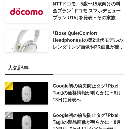
NTTドコモ、5歳〜15歳向けの料
金プラン｢ドコモ スマホデビュー
プラン U15｣を発表 ｰ その家族が
おトクになる｢ドコモ 親子割｣も
｢Bose QuietComfort
Headphones｣の第2世代モデルの
レンダリング画像やPR画像が流出
ｰ まもなく発表か
人気記事
Google初の紛失防止タグ｢Pixel
Tag｣の価格情報が明らかに ｰ 8月
13日に発表へ
Google初の紛失防止タグ｢Pixel
Tag｣の製品画像が明らかに ｰ 8月
12日に｢Pixel 11｣などと一緒に発