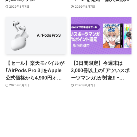
応じて来月のポイント還元
2026年8月7日
2026年8月7日
率アップ
【セール】楽天モバイルが
【3日間限定】今週末は
｢AirPods Pro 3｣をApple
3,000冊以上の｢アツいスポ
公式価格から4,900円オフ
ーツマンガ｣が対象!! ｰ
で販売中
｢Amazonマンガ毎週末セ
2026年8月7日
2026年8月7日
ール｣がスタート