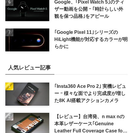
Google、｢Pixel Watch 5｣のティ
ザー動画を公開 ｰ ｢時計らしい外
観を保つ品格｣をアピール
｢Google Pixel 11｣シリーズの
HiLight機能が対応するカラーが明
らかに
人気レビュー記事
｢Insta360 Ace Pro 2｣ 実機レビュ
ー ｰ 様々な面でより完成度が増し
た8K AI搭載アクションカメラ
【レビュー】台湾発、n max nの
本革レザーケース｢Genuine
Leather Full Coverage Case for