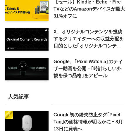
【セール】Kindle・Echo・Fire
TVなどのAmazonデバイスが最大
31%オフに
X、オリジナルコンテンツを投稿
するクリエイターへの収益分配を
目的とした｢オリジナルコンテン
ツ報酬プログラム｣を導入へ ｰ 従
来の｢収益分配｣は廃止
Google、｢Pixel Watch 5｣のティ
ザー動画を公開 ｰ ｢時計らしい外
観を保つ品格｣をアピール
人気記事
Google初の紛失防止タグ｢Pixel
Tag｣の価格情報が明らかに ｰ 8月
13日に発表へ