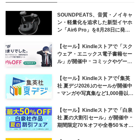
SOUNDPEATS、音質・ノイキャ
ン・軽量化を追求した新型イヤホ
ン「Air6 Pro」を8月28日に発売
へ
【セール】Kindleストアで「スク
ウェア・エニックス電子書籍セー
ル」が開催中 ｰ コミックやゲーム
関連書籍などが最大50％オフに
【セール】Kindleストアで｢集英
社 夏デジ2026｣のセールが開催中
ｰ マンガや写真集など1,000冊以上
が30％ポイント還元に
【セール】Kindleストアで「白泉
社 夏の大割引セール」が開催中 ｰ
期間限定70％オフや全巻50％オフ
など