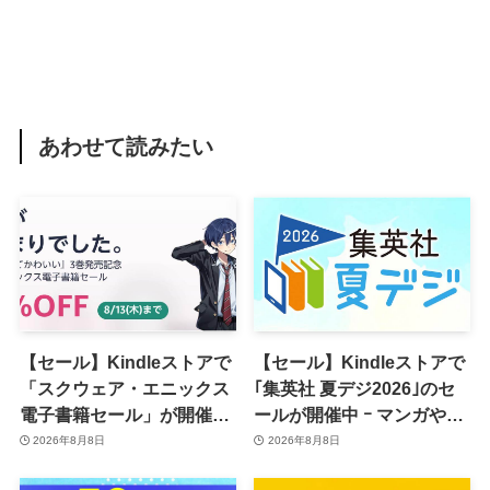
あわせて読みたい
【セール】Kindleストアで
【セール】Kindleストアで
「スクウェア・エニックス
｢集英社 夏デジ2026｣のセ
電子書籍セール」が開催中
ールが開催中 ｰ マンガや写
ｰ コミックやゲーム関連書
真集など1,000冊以上が
2026年8月8日
2026年8月8日
籍などが最大50％オフに
30％ポイント還元に