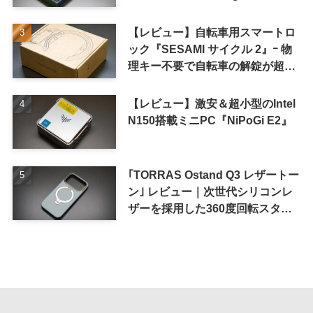
iPhone 16 Pro｣
【レビュー】自転車用スマートロ
ック『SESAMI サイクル 2』ｰ 物
理キー不要で自転車の解錠が超簡
単に
【レビュー】激安＆超小型のIntel
N150搭載ミニPC『NiPoGi E2』
｢TORRAS Ostand Q3 レザートー
ン｣ レビュー｜次世代シリコンレ
ザーを採用した360度回転スタン
ド搭載ケース