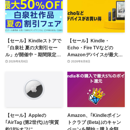
【セール】Kindleストアで
【セール】Kindle・
「白泉社 夏の大割引セー
Echo・Fire TVなどの
ル」が開催中 ｰ 期間限定
Amazonデバイスが最大
70％オフや全巻50％オフな
31%オフに
2026年8月8日
2026年8月8日
ど
【セール】Appleの
Amazon、｢Kindleポイン
｢AirTag (第2世代)｣が実質
トクラブ (Beta)｣のキャン
約18%オフに
ペーンを開始 ｰ 購入金額に