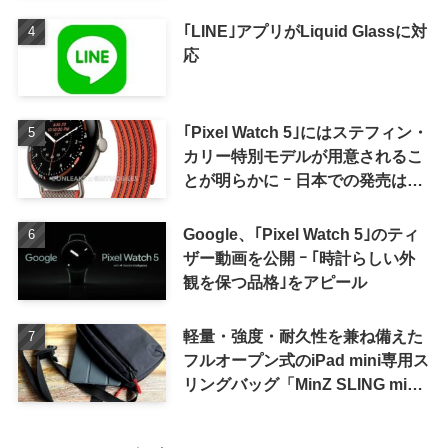
｢LINE｣アプリがLiquid Glassに対
応
｢Pixel Watch 5｣にはステフィン・
カリー特別モデルが用意されるこ
とが明らかに ｰ 日本での発売は期
待しない方が良さそう
Google、｢Pixel Watch 5｣のティ
ザー動画を公開 ｰ ｢時計らしい外
観を保つ品格｣をアピール
軽量・強度・耐久性を兼ね備えた
フルオープン式のiPad mini専用ス
リングバッグ「MinZ SLING mini
for iPad mini」発売