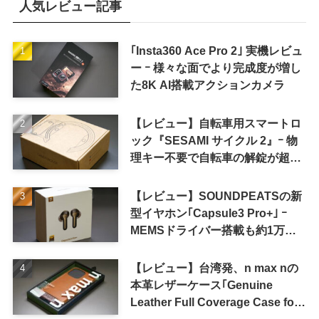
人気レビュー記事
｢Insta360 Ace Pro 2｣ 実機レビュ
ー ｰ 様々な面でより完成度が増し
た8K AI搭載アクションカメラ
【レビュー】自転車用スマートロ
ック『SESAMI サイクル 2』ｰ 物
理キー不要で自転車の解錠が超簡
単に
【レビュー】SOUNDPEATSの新
型イヤホン｢Capsule3 Pro+｣ ｰ
MEMSドライバー搭載も約1万円
の高コスパが特徴
【レビュー】台湾発、n max nの
本革レザーケース｢Genuine
Leather Full Coverage Case for