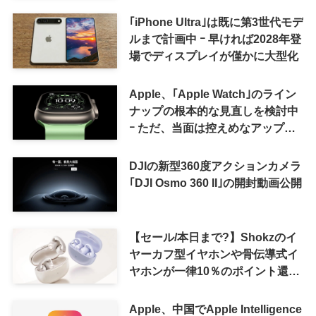
12日(土)の予想
｢iPhone Ultra｣は既に第3世代モデ
ルまで計画中 ｰ 早ければ2028年登
場でディスプレイが僅かに大型化
Apple、｢Apple Watch｣のライン
ナップの根本的な見直しを検討中
ｰ ただ、当面は控えめなアップグ
レードが続く見通し
DJIの新型360度アクションカメラ
｢DJI Osmo 360 II｣の開封動画公開
【セール/本日まで?】Shokzのイ
ヤーカフ型イヤホンや骨伝導式イ
ヤホンが一律10％のポイント還元
に
Apple、中国でApple Intelligence