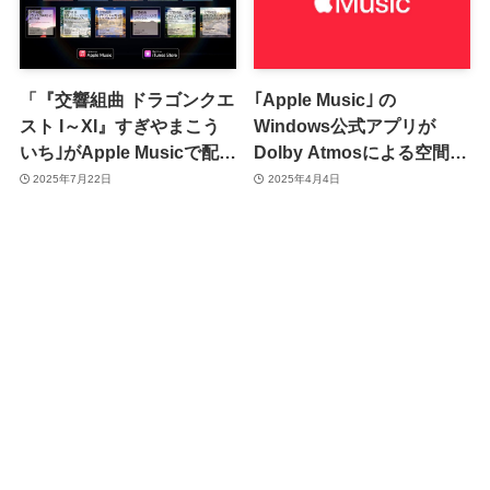
「『交響組曲 ドラゴンクエ
｢Apple Music｣ の
スト I～XI』すぎやまこう
Windows公式アプリが
いち｣がApple Musicで配信
Dolby Atmosによる空間オ
開始
ーディオの再生に対応
2025年7月22日
2025年4月4日