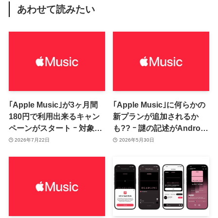
あわせて読みたい
｢Apple Music｣が3ヶ月間
｢Apple Music｣に何らかの
180円で利用出来るキャン
新プランが追加されるか
ペーンがスタート ｰ 対象は
も?? ｰ 謎の記述がAndroid
新規ユーザーのみ
向けアプリのベータ版から
2026年7月22日
2026年5月30日
見つかる