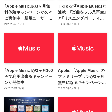
｢Apple Music｣の3ヶ月無
TikTokが｢Apple Music｣と
料体験キャンペーンが久々
連携 ｰ ｢楽曲をフル尺再生｣
に実施中 ｰ 新規ユーザーが
と｢リスニングパーティー｣
対象で2026年4月18日まで
の2つの機能を提供へ
2026年3月21日
2026年3月13日
｢Apple Music｣が3ヶ月100
Apple、｢Apple Music｣の
円で利用出来るキャンペー
ファミリープランが3ヶ月
ンが開催中
無料になるキャンペーンを
開催中
2025年12月3日
2025年8月29日