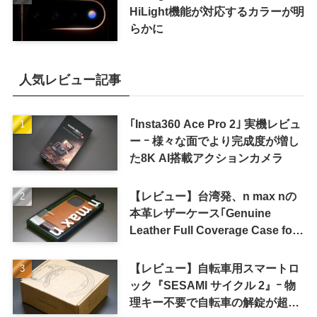
HiLight機能が対応するカラーが明
らかに
人気レビュー記事
｢Insta360 Ace Pro 2｣ 実機レビュ
ー ｰ 様々な面でより完成度が増し
た8K AI搭載アクションカメラ
【レビュー】台湾発、n max nの
本革レザーケース｢Genuine
Leather Full Coverage Case for
iPhone 16 Pro｣
【レビュー】自転車用スマートロ
ック『SESAMI サイクル 2』ｰ 物
理キー不要で自転車の解錠が超簡