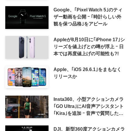
ツ報酬プログラム｣を導入へ ｰ 従
来の｢収益分配｣は廃止
Google、｢Pixel Watch 5｣のティ
ザー動画を公開 ｰ ｢時計らしい外
観を保つ品格｣をアピール
Appleが8月10日に｢iPhone 17｣シ
リーズを値上げとの噂が浮上 ｰ 日
本では再度値上げの可能性も?!
Apple、｢iOS 26.6.1｣をまもなく
リリースか
Insta360、小型アクションカメラ
｢GO Ultra｣にAI音声アシスタント
｢Kira｣を追加 ｰ 音声で質問した
り、リアルタイム翻訳などが利用
可能に
DJI、新型360度アクションカメラ