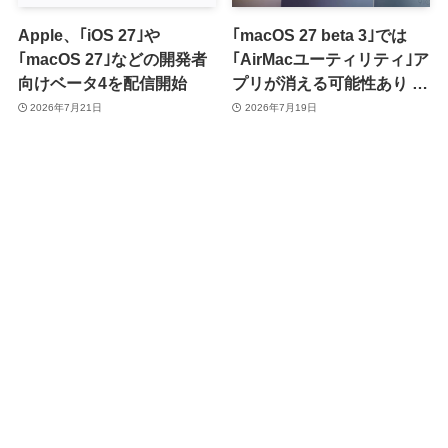
Apple、｢iOS 27｣や
｢macOS 27 beta 3｣では
｢macOS 27｣などの開発者
｢AirMacユーティリティ｣ア
向けベータ4を配信開始
プリが消える可能性あり ｰ
同アプリを使用中のユーザ
2026年7月21日
2026年7月19日
ーはベータ版の利用には注
意が必要