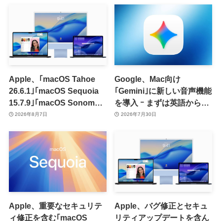
Apple、｢macOS Tahoe
Google、Mac向け
26.6.1｣｢macOS Sequoia
｢Gemini｣に新しい音声機能
15.7.9｣｢macOS Sonoma
を導入 ｰ まずは英語から対
14.8.9｣をリリース ｰ 画面共
応
2026年8月7日
2026年7月30日
有の脆弱性を修正
Apple、重要なセキュリテ
Apple、バグ修正とセキュ
ィ修正を含む｢macOS
リティアップデートを含ん