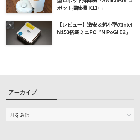
型ロボット掃除機「SwitchBot ロ
ボット掃除機 K11+」
【レビュー】激安＆超小型のIntel
N150搭載ミニPC『NiPoGi E2』
アーカイブ
ア
ー
カ
イ