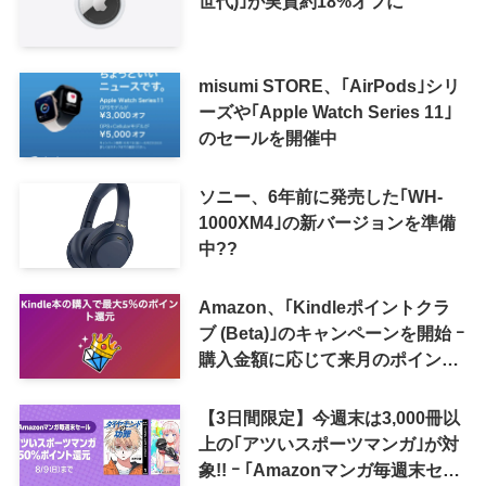
世代)｣が実質約18%オフに
misumi STORE、｢AirPods｣シリ
ーズや｢Apple Watch Series 11｣
のセールを開催中
ソニー、6年前に発売した｢WH-
1000XM4｣の新バージョンを準備
中??
Amazon、｢Kindleポイントクラ
ブ (Beta)｣のキャンペーンを開始 ｰ
購入金額に応じて来月のポイント
還元率アップ
【3日間限定】今週末は3,000冊以
上の｢アツいスポーツマンガ｣が対
象!! ｰ ｢Amazonマンガ毎週末セー