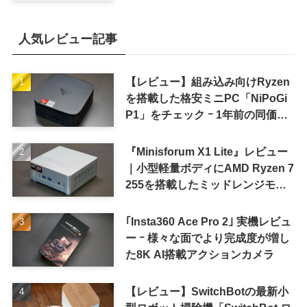
8〜9月に順次発表との情報
人気レビュー記事
【レビュー】組み込み向けRyzen
を搭載した格安ミニPC「NiPoGi
P1」をチェック ｰ 1年前の同価格
帯モデルより高性能
『Minisforum X1 Lite』レビュー
｜小型軽量ボディにAMD Ryzen 7
255を搭載したミッドレンジモデ
ル
｢Insta360 Ace Pro 2｣ 実機レビュ
ー ｰ 様々な面でより完成度が増し
た8K AI搭載アクションカメラ
【レビュー】SwitchBotの最新小