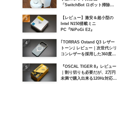
「SwitchBot ロボット掃除機
K11+」
【レビュー】激安＆超小型の
Intel N150搭載ミニ
PC『NiPoGi E2』
｢TORRAS Ostand Q3 レザー
トーン｣ レビュー｜次世代シリ
コンレザーを採用した360度回
転スタンド搭載ケース
『OSCAL TIGER 8』レビュー
｜割り切りも必要だが、2万円
未満で購入出来る120Hz対応大
画面スマホ