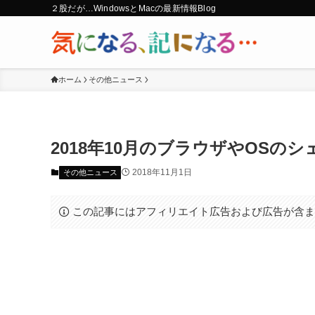
２股だが…WindowsとMacの最新情報Blog
ホーム
その他ニュース
2018年10月のブラウザやOSのシェア（
2018年11月1日
その他ニュース
この記事にはアフィリエイト広告および広告が含