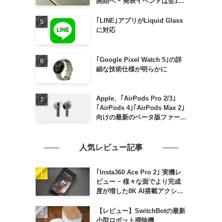
開始へ ｰ 発表イベントは翌13
日午前7時〜
｢LINE｣アプリがLiquid Glass
に対応
｢Google Pixel Watch 5｣の詳
細な技術仕様が明らかに
Apple、｢AirPods Pro 2/3｣
｢AirPods 4｣｢AirPods Max 2｣
向けの最新のベータ版ファーム
ウェア｢9A5336b｣を提供開始
人気レビュー記事
｢Insta360 Ace Pro 2｣ 実機レ
ビュー ｰ 様々な面でより完成
度が増した8K AI搭載アクショ
ンカメラ
【レビュー】SwitchBotの最新
小型ロボット掃除機