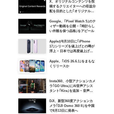
X、オリジナルコンテンツを投
稿するクリエイターへの収益分
配を目的とした｢オリジナルコ
ンテンツ報酬プログラム｣を導
入へ ｰ 従来の｢収益分配｣は廃
Google、｢Pixel Watch 5｣のテ
止
ィザー動画を公開 ｰ ｢時計らし
い外観を保つ品格｣をアピール
Appleが8月10日に｢iPhone
17｣シリーズを値上げとの噂が
浮上 ｰ 日本では再度値上げの
可能性も?!
Apple、｢iOS 26.6.1｣をまもな
くリリースか
Insta360、小型アクションカメ
ラ｢GO Ultra｣にAI音声アシス
タント｢Kira｣を追加 ｰ 音声で
質問したり、リアルタイム翻訳
などが利用可能に
DJI、新型360度アクションカ
メラ｢DJI Osmo 360 II｣を中国
で8月13日に発表へ