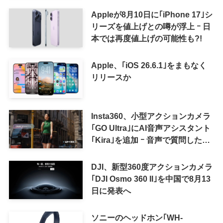
Appleが8月10日に｢iPhone 17｣シ
リーズを値上げとの噂が浮上 ｰ 日
本では再度値上げの可能性も?!
Apple、｢iOS 26.6.1｣をまもなく
リリースか
Insta360、小型アクションカメラ
｢GO Ultra｣にAI音声アシスタント
｢Kira｣を追加 ｰ 音声で質問した
り、リアルタイム翻訳などが利用
可能に
DJI、新型360度アクションカメラ
｢DJI Osmo 360 II｣を中国で8月13
日に発表へ
ソニーのヘッドホン｢WH-