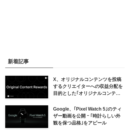
新着記事
X、オリジナルコンテンツを投稿
するクリエイターへの収益分配を
目的とした｢オリジナルコンテン
ツ報酬プログラム｣を導入へ ｰ 従
来の｢収益分配｣は廃止
Google、｢Pixel Watch 5｣のティ
ザー動画を公開 ｰ ｢時計らしい外
観を保つ品格｣をアピール