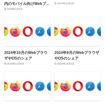
内のモバイル向けWebブラ
2024年12月1日
ウザのシェアで｢Chrome｣
2025年1月2日
が｢Safari｣を抜いて初の1位
に
2024年10月のWebブラウ
2024年9月のWebブラウザ
ザやOSのシェア
やOSのシェア
2024年11月4日
2024年10月1日