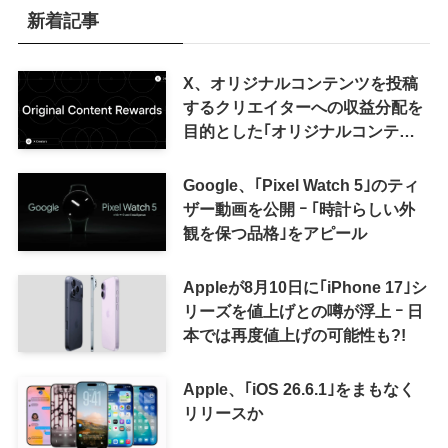
新着記事
X、オリジナルコンテンツを投稿
するクリエイターへの収益分配を
目的とした｢オリジナルコンテン
ツ報酬プログラム｣を導入へ ｰ 従
来の｢収益分配｣は廃止
Google、｢Pixel Watch 5｣のティ
ザー動画を公開 ｰ ｢時計らしい外
観を保つ品格｣をアピール
Appleが8月10日に｢iPhone 17｣シ
リーズを値上げとの噂が浮上 ｰ 日
本では再度値上げの可能性も?!
Apple、｢iOS 26.6.1｣をまもなく
リリースか