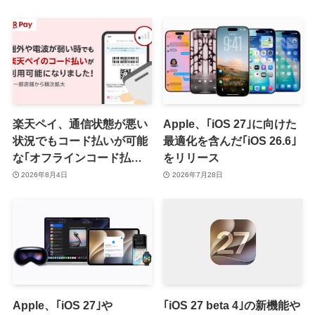
楽天ペイ、通信状態が悪い
Apple、｢iOS 27｣に向けた
状況でもコード払いが可能
最適化を含んだ｢iOS 26.6｣
な｢オフラインコード払い｣
をリリース
を提供開始 ｰ まずはiOS版
2026年8月4日
2026年7月28日
と一部店舗から
Apple、｢iOS 27｣や
｢iOS 27 beta 4｣の新機能や