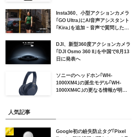
Insta360、小型アクションカメラ
｢GO Ultra｣にAI音声アシスタント
｢Kira｣を追加 ｰ 音声で質問した
り、リアルタイム翻訳などが利用
可能に
DJI、新型360度アクションカメラ
｢DJI Osmo 360 II｣を中国で8月13
日に発表へ
ソニーのヘッドホン｢WH-
1000XM4｣の派生モデル｢WH-
1000XM4C｣の更なる情報が明ら
かに
人気記事
Google初の紛失防止タグ｢Pixel