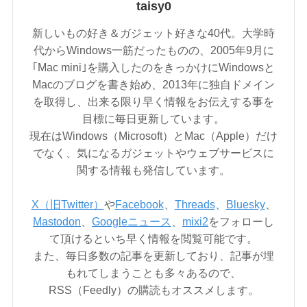
taisy0
新しいもの好き＆ガジェット好きな40代。大学時
代からWindows一筋だったものの、2005年9月に
｢Mac mini｣を購入したのをきっかけにWindowsと
Macのブログを書き始め、2013年に独自ドメイン
を取得し、出来る限り早く情報をお伝えする事を
目標に毎日更新しています。
現在はWindows（Microsoft）とMac（Apple）だけ
でなく、気になるガジェットやウェブサービスに
関する情報も発信しています。
X（旧Twitter）
や
Facebook
、
Threads
、
Bluesky
、
Mastodon
、
Googleニュース
、
mixi2
をフォローし
て頂けるといち早く情報を閲覧可能です。
また、毎日多数の記事を更新しており、記事が埋
もれてしまうことも多々あるので、
RSS（Feedly）の購読もオススメします。