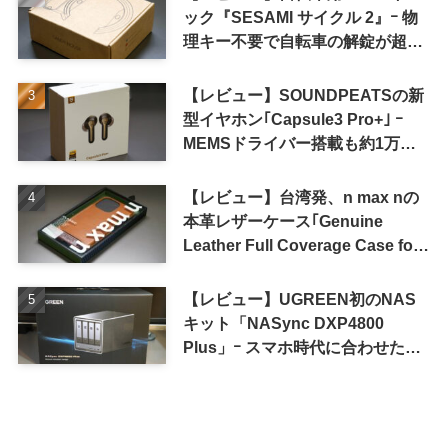
ック『SESAMI サイクル 2』ｰ 物
理キー不要で自転車の解錠が超簡
単に
【レビュー】SOUNDPEATSの新
型イヤホン｢Capsule3 Pro+｣ ｰ
MEMSドライバー搭載も約1万円
の高コスパが特徴
【レビュー】台湾発、n max nの
本革レザーケース｢Genuine
Leather Full Coverage Case for
iPhone 16 Pro｣
【レビュー】UGREEN初のNAS
キット「NASync DXP4800
Plus」ｰ スマホ時代に合わせた設
計で、写真や動画によるスマホの
容量圧迫問題も解決