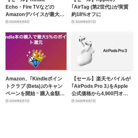
Echo・Fire TVなどの
｢AirTag (第2世代)｣が実質
Amazonデバイスが最大
約18%オフに
31%オフに
2026年8月8日
2026年8月7日
Amazon、｢Kindleポイン
【セール】楽天モバイルが
トクラブ (Beta)｣のキャン
｢AirPods Pro 3｣をApple
ペーンを開始 ｰ 購入金額に
公式価格から4,900円オフ
応じて来月のポイント還元
で販売中
2026年8月7日
2026年8月7日
率アップ