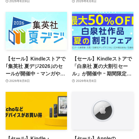
一律10％のポイント還元に
ｰ コミックやゲーム関連書
2026年8月9日
2026年8月8日
籍などが最大50％オフに
【セール】Kindleストアで
【セール】Kindleストアで
｢集英社 夏デジ2026｣のセ
「白泉社 夏の大割引セー
ールが開催中 ｰ マンガや写
ル」が開催中 ｰ 期間限定
真集など1,000冊以上が
70％オフや全巻50％オフな
2026年8月8日
2026年8月8日
30％ポイント還元に
ど
【セール】Kindle・
【セール】Appleの