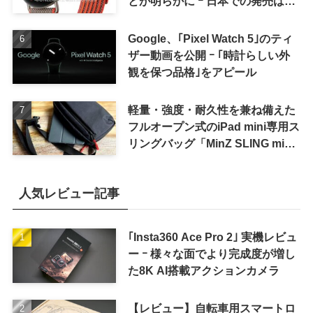
とが明らかに ｰ 日本での発売は期
待しない方が良さそう
Google、｢Pixel Watch 5｣のティ
ザー動画を公開 ｰ ｢時計らしい外
観を保つ品格｣をアピール
軽量・強度・耐久性を兼ね備えた
フルオープン式のiPad mini専用ス
リングバッグ「MinZ SLING mini
for iPad mini」発売
人気レビュー記事
｢Insta360 Ace Pro 2｣ 実機レビュ
ー ｰ 様々な面でより完成度が増し
た8K AI搭載アクションカメラ
【レビュー】自転車用スマートロ