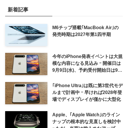
新着記事
M6チップ搭載｢MacBook Air｣の
発売時期は2027年第1四半期
今年のiPhone発表イベントは大規
模な内容になる見込み ｰ 開催日は
9月9日(水)、予約受付開始日は9月
12日(土)の予想
｢iPhone Ultra｣は既に第3世代モデ
ルまで計画中 ｰ 早ければ2028年登
場でディスプレイが僅かに大型化
Apple、｢Apple Watch｣のライン
ナップの根本的な見直しを検討中