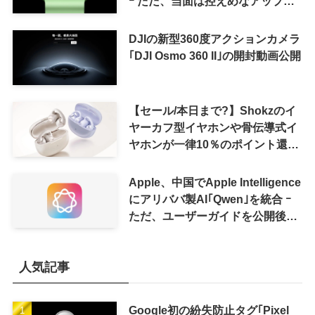
ｰ ただ、当面は控えめなアップグ
レードが続く見通し
DJIの新型360度アクションカメラ
｢DJI Osmo 360 II｣の開封動画公開
【セール/本日まで?】Shokzのイ
ヤーカフ型イヤホンや骨伝導式イ
ヤホンが一律10％のポイント還元
に
Apple、中国でApple Intelligence
にアリババ製AI｢Qwen｣を統合 ｰ
ただ、ユーザーガイドを公開後に
削除
人気記事
Google初の紛失防止タグ｢Pixel