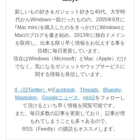
新しいもの好き＆ガジェット好きな40代。大学時
代からWindows一筋だったものの、2005年9月に
｢Mac mini｣を購入したのをきっかけにWindowsと
Macのブログを書き始め、2013年に独自ドメイン
を取得し、出来る限り早く情報をお伝えする事を
目標に毎日更新しています。
現在はWindows（Microsoft）とMac（Apple）だけ
でなく、気になるガジェットやウェブサービスに
関する情報も発信しています。
X（旧Twitter）
や
Facebook
、
Threads
、
Bluesky
、
Mastodon
、
Googleニュース
、
mixi2
をフォローし
て頂けるといち早く情報を閲覧可能です。
また、毎日多数の記事を更新しており、記事が埋
もれてしまうことも多々あるので、
RSS（Feedly）の購読もオススメします。