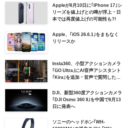
Appleが8月10日に｢iPhone 17｣シ
リーズを値上げとの噂が浮上 ｰ 日
本では再度値上げの可能性も?!
Apple、｢iOS 26.6.1｣をまもなく
リリースか
Insta360、小型アクションカメラ
｢GO Ultra｣にAI音声アシスタント
｢Kira｣を追加 ｰ 音声で質問した
り、リアルタイム翻訳などが利用
可能に
DJI、新型360度アクションカメラ
｢DJI Osmo 360 II｣を中国で8月13
日に発表へ
ソニーのヘッドホン｢WH-