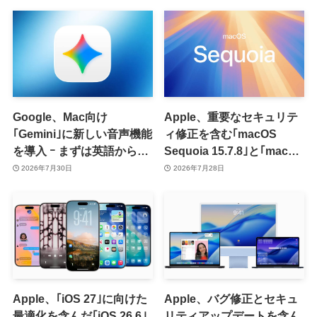
と一部店舗から
Google、Mac向け
Apple、重要なセキュリテ
｢Gemini｣に新しい音声機能
ィ修正を含む｢macOS
を導入 ｰ まずは英語から対
Sequoia 15.7.8｣と｢macOS
応
Sonoma 14.8.8｣をリリー
2026年7月30日
2026年7月28日
ス
Apple、｢iOS 27｣に向けた
Apple、バグ修正とセキュ
最適化を含んだ｢iOS 26.6｣
リティアップデートを含ん