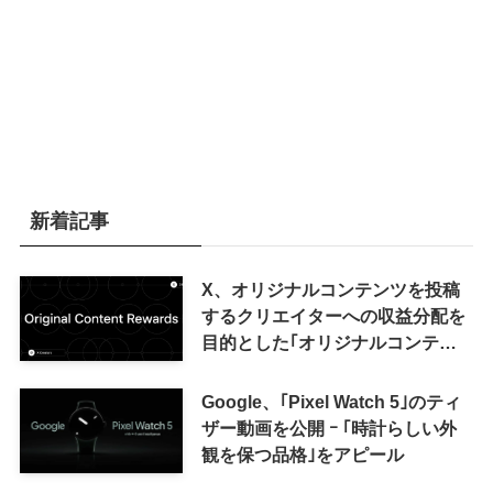
新着記事
X、オリジナルコンテンツを投稿
するクリエイターへの収益分配を
目的とした｢オリジナルコンテン
ツ報酬プログラム｣を導入へ ｰ 従
来の｢収益分配｣は廃止
Google、｢Pixel Watch 5｣のティ
ザー動画を公開 ｰ ｢時計らしい外
観を保つ品格｣をアピール