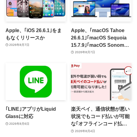
Apple、｢iOS 26.6.1｣をま
Apple、｢macOS Tahoe
もなくリリースか
26.6.1｣｢macOS Sequoia
15.7.9｣｢macOS Sonoma
2026年8月7日
14.8.9｣をリリース ｰ 画面共
2026年8月7日
有の脆弱性を修正
｢LINE｣アプリがLiquid
楽天ペイ、通信状態が悪い
Glassに対応
状況でもコード払いが可能
な｢オフラインコード払い｣
2026年8月6日
を提供開始 ｰ まずはiOS版
2026年8月4日