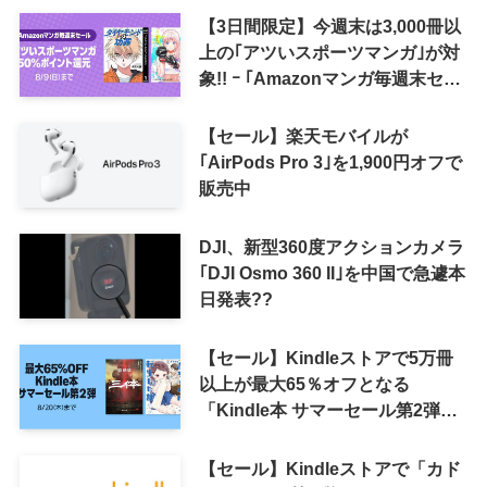
【3日間限定】今週末は3,000冊以
上の｢アツいスポーツマンガ｣が対
象!! ｰ ｢Amazonマンガ毎週末セー
ル｣がスタート
【セール】楽天モバイルが
｢AirPods Pro 3｣を1,900円オフで
販売中
DJI、新型360度アクションカメラ
｢DJI Osmo 360 II｣を中国で急遽本
日発表??
【セール】Kindleストアで5万冊
以上が最大65％オフとなる
「Kindle本 サマーセール第2弾」
がスタート
【セール】Kindleストアで「カド