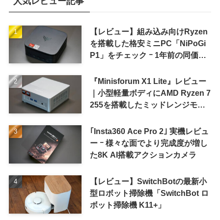
人気レビュー記事
【レビュー】組み込み向けRyzen
を搭載した格安ミニPC「NiPoGi
P1」をチェック ｰ 1年前の同価格
帯モデルより高性能
『Minisforum X1 Lite』レビュー
｜小型軽量ボディにAMD Ryzen 7
255を搭載したミッドレンジモデ
ル
｢Insta360 Ace Pro 2｣ 実機レビュ
ー ｰ 様々な面でより完成度が増し
た8K AI搭載アクションカメラ
【レビュー】SwitchBotの最新小
型ロボット掃除機「SwitchBot ロ
ボット掃除機 K11+」