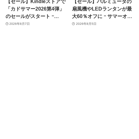
【セール】Kindleストアで
【セール】バルミューダの
「カドサマー2026第4弾」
扇風機やLEDランタンが最
のセールがスタート ｰ
大60％オフに ｰ サマーオフ
KADOKAWAのKindle本
ァーのセール開催中
2026年8月7日
2026年8月5日
7,000冊以上が最大50％オ
フに