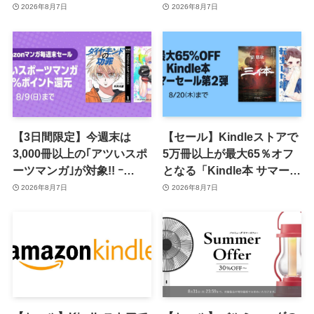
応じて来月のポイント還元
で販売中
2026年8月7日
2026年8月7日
率アップ
【3日間限定】今週末は
【セール】Kindleストアで
3,000冊以上の｢アツいスポ
5万冊以上が最大65％オフ
ーツマンガ｣が対象!! ｰ
となる「Kindle本 サマーセ
｢Amazonマンガ毎週末セ
ール第2弾」がスタート
2026年8月7日
2026年8月7日
ール｣がスタート