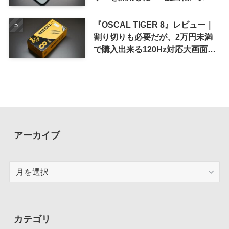
ド搭載ケース
『OSCAL TIGER 8』レビュー｜
割り切りも必要だが、2万円未満
で購入出来る120Hz対応大画面ス
マホ
アーカイブ
ア
ー
カ
イ
ブ
カテゴリ