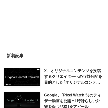
新着記事
X、オリジナルコンテンツを投稿
するクリエイターへの収益分配を
目的とした｢オリジナルコンテン
ツ報酬プログラム｣を導入へ ｰ 従
来の｢収益分配｣は廃止
Google、｢Pixel Watch 5｣のティ
ザー動画を公開 ｰ ｢時計らしい外
観を保つ品格｣をアピール