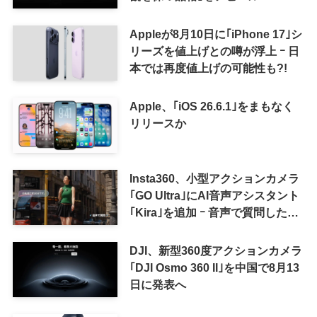
Appleが8月10日に｢iPhone 17｣シ
リーズを値上げとの噂が浮上 ｰ 日
本では再度値上げの可能性も?!
Apple、｢iOS 26.6.1｣をまもなく
リリースか
Insta360、小型アクションカメラ
｢GO Ultra｣にAI音声アシスタント
｢Kira｣を追加 ｰ 音声で質問した
り、リアルタイム翻訳などが利用
可能に
DJI、新型360度アクションカメラ
｢DJI Osmo 360 II｣を中国で8月13
日に発表へ