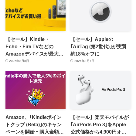
【セール】Kindle・
【セール】Appleの
Echo・Fire TVなどの
｢AirTag (第2世代)｣が実質
Amazonデバイスが最大
約18%オフに
31%オフに
2026年8月8日
2026年8月7日
Amazon、｢Kindleポイン
【セール】楽天モバイルが
トクラブ (Beta)｣のキャン
｢AirPods Pro 3｣をApple
ペーンを開始 ｰ 購入金額に
公式価格から4,900円オフ