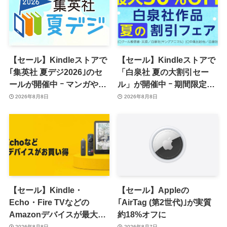
【セール】Kindleストアで
【セール】Kindleストアで
｢集英社 夏デジ2026｣のセ
「白泉社 夏の大割引セー
ールが開催中 ｰ マンガや写
ル」が開催中 ｰ 期間限定
真集など1,000冊以上が
70％オフや全巻50％オフな
2026年8月8日
2026年8月8日
30％ポイント還元に
ど
【セール】Kindle・
【セール】Appleの
Echo・Fire TVなどの
｢AirTag (第2世代)｣が実質
Amazonデバイスが最大
約18%オフに
31%オフに
2026年8月8日
2026年8月7日