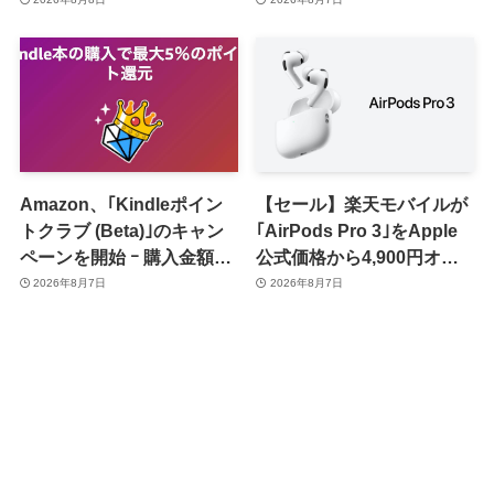
Amazon、｢Kindleポイン
【セール】楽天モバイルが
トクラブ (Beta)｣のキャン
｢AirPods Pro 3｣をApple
ペーンを開始 ｰ 購入金額に
公式価格から4,900円オフ
応じて来月のポイント還元
で販売中
2026年8月7日
2026年8月7日
率アップ