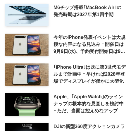
M6チップ搭載｢MacBook Air｣の
発売時期は2027年第1四半期
今年のiPhone発表イベントは大規
模な内容になる見込み ｰ 開催日は
9月9日(水)、予約受付開始日は9月
12日(土)の予想
｢iPhone Ultra｣は既に第3世代モデ
ルまで計画中 ｰ 早ければ2028年登
場でディスプレイが僅かに大型化
Apple、｢Apple Watch｣のライン
ナップの根本的な見直しを検討中
ｰ ただ、当面は控えめなアップグ
レードが続く見通し
DJIの新型360度アクションカメラ