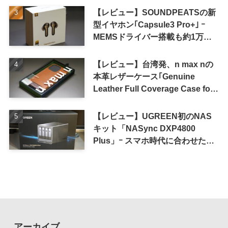
【レビュー】SOUNDPEATSの新
型イヤホン｢Capsule3 Pro+｣ ｰ
MEMSドライバー搭載も約1万円
の高コスパが特徴
【レビュー】台湾発、n max nの
本革レザーケース｢Genuine
Leather Full Coverage Case for
iPhone 16 Pro｣
【レビュー】UGREEN初のNAS
キット「NASync DXP4800
Plus」ｰ スマホ時代に合わせた設
計で、写真や動画によるスマホの
容量圧迫問題も解決
アーカイブ