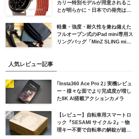
カリー特別モデルが用意されるこ
とが明らかに ｰ 日本での発売は期
待しない方が良さそう
軽量・強度・耐久性を兼ね備えた
フルオープン式のiPad mini専用ス
リングバッグ「MinZ SLING mini
for iPad mini」発売
人気レビュー記事
｢Insta360 Ace Pro 2｣ 実機レビュ
ー ｰ 様々な面でより完成度が増し
た8K AI搭載アクションカメラ
【レビュー】自転車用スマートロ
ック『SESAMI サイクル 2』ｰ 物
理キー不要で自転車の解錠が超簡
単に