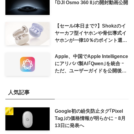
｢DJI Osmo 360 II｣の開封動画公開
【セール/本日まで?】Shokzのイ
ヤーカフ型イヤホンや骨伝導式イ
ヤホンが一律10％のポイント還元
に
Apple、中国でApple Intelligence
にアリババ製AI｢Qwen｣を統合 ｰ
ただ、ユーザーガイドを公開後に
削除
人気記事
Google初の紛失防止タグ｢Pixel
Tag｣の価格情報が明らかに ｰ 8月
13日に発表へ