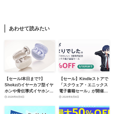
あわせて読みたい
【セール/本日まで?】
【セール】Kindleストアで
Shokzのイヤーカフ型イヤ
「スクウェア・エニックス
ホンや骨伝導式イヤホンが
電子書籍セール」が開催中
一律10％のポイント還元に
ｰ コミックやゲーム関連書
2026年8月9日
2026年8月8日
籍などが最大50％オフに