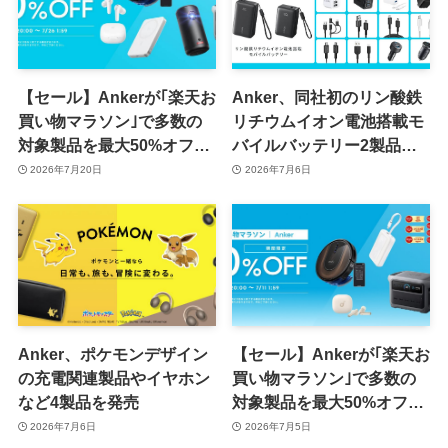
【セール】Ankerが｢楽天お
Anker、同社初のリン酸鉄
買い物マラソン｣で多数の
リチウムイオン電池搭載モ
対象製品を最大50%オフで
バイルバッテリー2製品を
販売するセールを開催中
含む14製品をセブン-イレ
2026年7月20日
2026年7月6日
（7月26日まで）
ブンで販売へ
Anker、ポケモンデザイン
【セール】Ankerが｢楽天お
の充電関連製品やイヤホン
買い物マラソン｣で多数の
など4製品を発売
対象製品を最大50%オフで
販売するセールを開催中
2026年7月6日
2026年7月5日