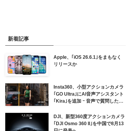
新着記事
Apple、｢iOS 26.6.1｣をまもなく
リリースか
Insta360、小型アクションカメラ
｢GO Ultra｣にAI音声アシスタント
｢Kira｣を追加 ｰ 音声で質問した
り、リアルタイム翻訳などが利用
可能に
DJI、新型360度アクションカメラ
｢DJI Osmo 360 II｣を中国で8月13
日に発表へ