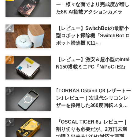
ー ｰ 様々な面でより完成度が増し
た8K AI搭載アクションカメラ
【レビュー】SwitchBotの最新小
型ロボット掃除機「SwitchBot ロ
ボット掃除機 K11+」
【レビュー】激安＆超小型のIntel
N150搭載ミニPC『NiPoGi E2』
｢TORRAS Ostand Q3 レザートー
ン｣ レビュー｜次世代シリコンレ
ザーを採用した360度回転スタン
ド搭載ケース
『OSCAL TIGER 8』レビュー｜
割り切りも必要だが、2万円未満
で購入出来る120Hz対応大画面ス