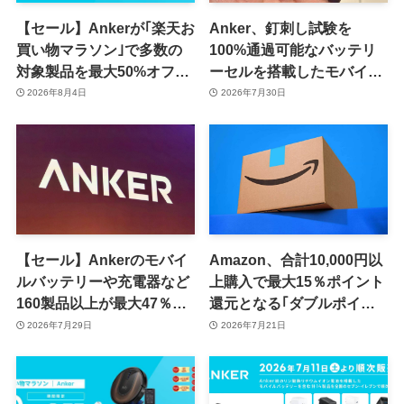
【セール】Ankerが｢楽天お
Anker、釘刺し試験を
買い物マラソン｣で多数の
100%通過可能なバッテリ
対象製品を最大50%オフで
ーセルを搭載したモバイル
販売するセールを開催中
バッテリー｢Anker Nano
2026年8月4日
2026年7月30日
（8月11日まで）
Power Bank (MagGo,
Plus)｣の一般販売を開始
【セール】Ankerのモバイ
Amazon、合計10,000円以
ルバッテリーや充電器など
上購入で最大15％ポイント
160製品以上が最大47％オ
還元となる｢ダブルポイン
フに
ト Rush｣キャンペーンを開
2026年7月29日
2026年7月21日
催中 ｰ Anker製品が複数対
象に