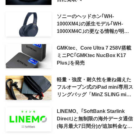
ソニーのヘッドホン｢WH-
1000XM4｣の派生モデル｢WH-
1000XM4C｣の更なる情報が明ら
かに
GMKtec、Core Ultra 7 258V搭載
ミニPC｢GMKtec NucBox K17
Plus｣を発売
軽量・強度・耐久性を兼ね備えた
フルオープン式のiPad mini専用ス
リングバッグ「MinZ SLING mini
for iPad mini」発売
LINEMO、｢SoftBank Starlink
Direct｣と無制限の海外データ通信
(毎月最大7日間分)が追加料金なし
で利用可能に