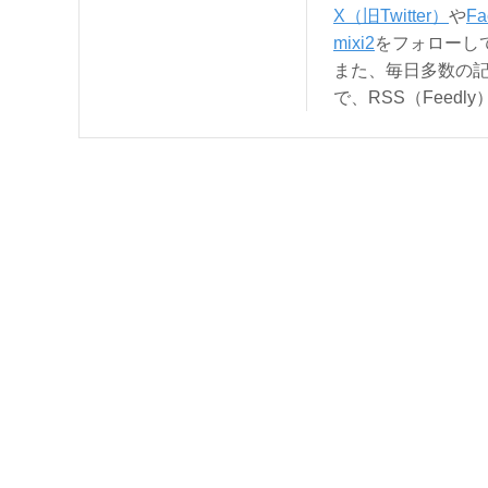
X（旧Twitter）
や
Fa
mixi2
をフォローし
また、毎日多数の
で、RSS（Feed