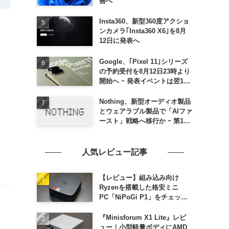
善へ
Insta360、新型360度アクショ
ンカメラ｢Insta360 X6｣を8月
12日に発表へ
Google、｢Pixel 11｣シリーズ
の予約受付を8月12日23時より
開始へ ｰ 発表イベントは翌13
日午前7時〜
Nothing、新型オーディオ製品
とウェアラブル製品で「AIファ
ースト」戦略へ移行か ｰ 第1弾
製品は8〜9月に順次発表との
情報
人気レビュー記事
【レビュー】組み込み向け
Ryzenを搭載した格安ミニ
PC「NiPoGi P1」をチェック
ｰ 1年前の同価格帯モデルより
高性能
『Minisforum X1 Lite』レビ
ュー｜小型軽量ボディにAMD