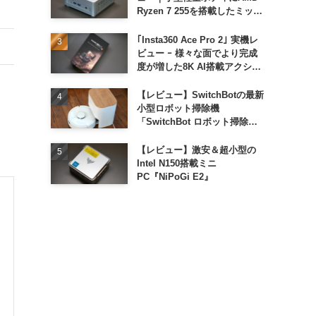
Ryzen 7 255を搭載したミッド
レンジモデル
｢Insta360 Ace Pro 2｣ 実機レ
ビュー ｰ 様々な面でより完成
度が増した8K AI搭載アクショ
ンカメラ
【レビュー】SwitchBotの最新
小型ロボット掃除機
「SwitchBot ロボット掃除機
K11+」
【レビュー】激安＆超小型の
Intel N150搭載ミニ
PC『NiPoGi E2』