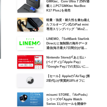
GMKtec、Core Ultra 7 258V搭
載ミニPC｢GMKtec NucBox
K17 Plus｣を発売
軽量・強度・耐久性を兼ね備え
たフルオープン式のiPad mini
専用スリングバッグ「MinZ
SLING mini for iPad mini」
発売
LINEMO、｢SoftBank Starlink
Direct｣と無制限の海外データ
通信(毎月最大7日間分)が追加
料金なしで利用可能に
Nintendo Storeが｢あと払い
(ペイディ)｣｢Apple Pay｣
｢Google Pay｣での支払いに対
応
【セール】Appleの｢AirTag (第
2世代)｣が実質約18%オフに
misumi STORE、｢AirPods｣
シリーズや｢Apple Watch
Series 11｣のセールを開催中