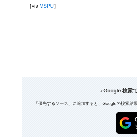
［via
MSPU
］
Google 検
＜
「優先するソース」に追加すると、Googleの検索結