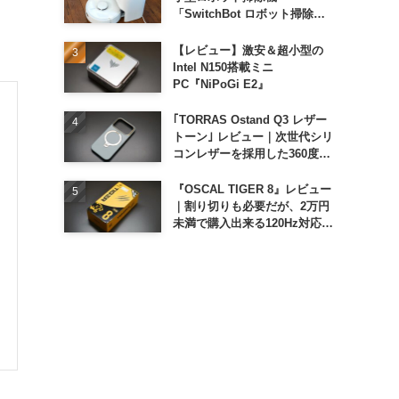
「SwitchBot ロボット掃除機
K11+」
【レビュー】激安＆超小型の
Intel N150搭載ミニ
PC『NiPoGi E2』
｢TORRAS Ostand Q3 レザー
トーン｣ レビュー｜次世代シリ
コンレザーを採用した360度回
転スタンド搭載ケース
『OSCAL TIGER 8』レビュー
｜割り切りも必要だが、2万円
未満で購入出来る120Hz対応大
画面スマホ