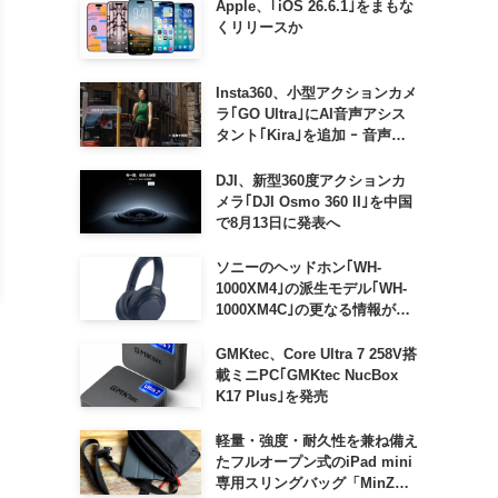
Apple、｢iOS 26.6.1｣をまもな
くリリースか
Insta360、小型アクションカメ
ラ｢GO Ultra｣にAI音声アシス
タント｢Kira｣を追加 ｰ 音声で
質問したり、リアルタイム翻訳
などが利用可能に
DJI、新型360度アクションカ
メラ｢DJI Osmo 360 II｣を中国
で8月13日に発表へ
ソニーのヘッドホン｢WH-
1000XM4｣の派生モデル｢WH-
1000XM4C｣の更なる情報が明
らかに
GMKtec、Core Ultra 7 258V搭
載ミニPC｢GMKtec NucBox
K17 Plus｣を発売
軽量・強度・耐久性を兼ね備え
たフルオープン式のiPad mini
専用スリングバッグ「MinZ