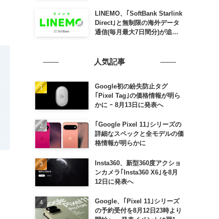
SLING mini for iPad mini」
発売
LINEMO、｢SoftBank Starlink
Direct｣と無制限の海外データ
通信(毎月最大7日間分)が追加
料金なしで利用可能に
人気記事
Google初の紛失防止タグ
｢Pixel Tag｣の価格情報が明ら
かに ｰ 8月13日に発表へ
｢Google Pixel 11｣シリーズの
詳細なスペックと全モデルの価
格情報が明らかに
Insta360、新型360度アクショ
ンカメラ｢Insta360 X6｣を8月
12日に発表へ
Google、｢Pixel 11｣シリーズ
の予約受付を8月12日23時より