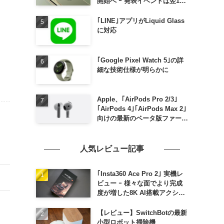
開始へ ｰ 発表イベントは翌13
日午前7時〜
｢LINE｣アプリがLiquid Glass
に対応
｢Google Pixel Watch 5｣の詳
細な技術仕様が明らかに
Apple、｢AirPods Pro 2/3｣
｢AirPods 4｣｢AirPods Max 2｣
向けの最新のベータ版ファーム
ウェア｢9A5336b｣を提供開始
人気レビュー記事
｢Insta360 Ace Pro 2｣ 実機レ
ビュー ｰ 様々な面でより完成
度が増した8K AI搭載アクショ
ンカメラ
【レビュー】SwitchBotの最新
小型ロボット掃除機