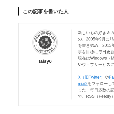
この記事を書いた人
新しいもの好き＆ガ
の、2005年9月に｢
を書き始め、201
事を目標に毎日更
現在はWindows（
taisy0
やウェブサービス
X（旧Twitter）
や
Fa
mixi2
をフォローし
また、毎日多数の
で、RSS（Feed