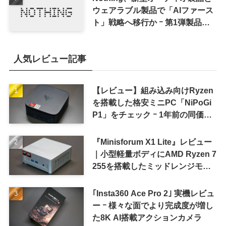
ウェアラブル製品で「AIファース
ト」戦略へ移行か ｰ 第1弾製品は
8〜9月に順次発表との情報
人気レビュー記事
【レビュー】組み込み向けRyzen
を搭載した格安ミニPC「NiPoGi
P1」をチェック ｰ 1年前の同価格
帯モデルより高性能
『Minisforum X1 Lite』レビュー
｜小型軽量ボディにAMD Ryzen 7
255を搭載したミッドレンジモデ
ル
｢Insta360 Ace Pro 2｣ 実機レビュ
ー ｰ 様々な面でより完成度が増し
た8K AI搭載アクションカメラ