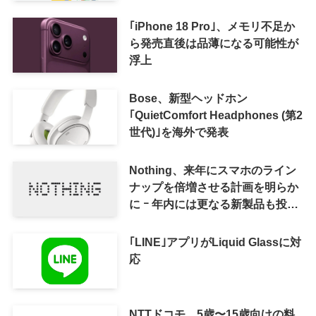
｢iPhone 18 Pro｣、メモリ不足か
ら発売直後は品薄になる可能性が
浮上
Bose、新型ヘッドホン
｢QuietComfort Headphones (第2
世代)｣を海外で発表
Nothing、来年にスマホのライン
ナップを倍増させる計画を明らか
に ｰ 年内には更なる新製品も投入
へ
｢LINE｣アプリがLiquid Glassに対
応
NTTドコモ、5歳〜15歳向けの料