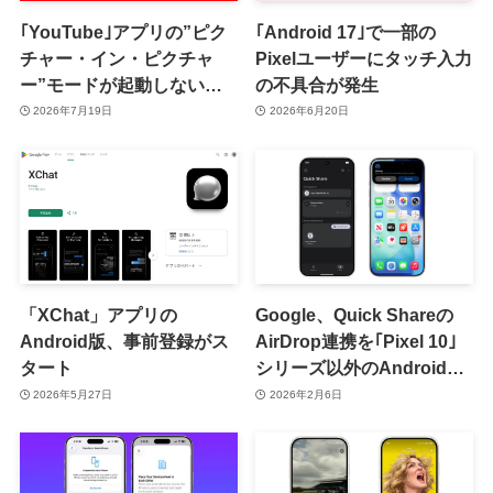
｢YouTube｣アプリの”ピク
｢Android 17｣で一部の
チャー・イン・ピクチャ
Pixelユーザーにタッチ入力
ー”モードが起動しない問
の不具合が発生
題がiOSとAndroidで発生
2026年7月19日
2026年6月20日
中
「XChat」アプリの
Google、Quick Shareの
Android版、事前登録がス
AirDrop連携を｢Pixel 10｣
タート
シリーズ以外のAndroid端
末にも拡大へ｜近いうちに
2026年5月27日
2026年2月6日
何らかの発表がある模様