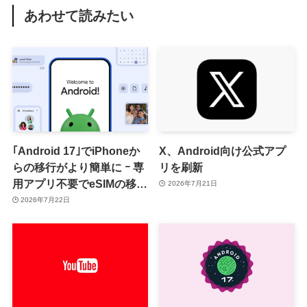
あわせて読みたい
｢Android 17｣でiPhoneか
X、Android向け公式アプ
らの移行がより簡単に ｰ 専
リを刷新
用アプリ不要でeSIMの移行
2026年7月21日
にも対応
2026年7月22日