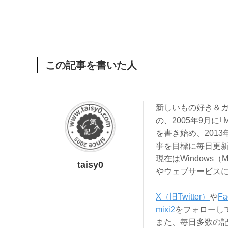
この記事を書いた人
新しいもの好き＆ガ
の、2005年9月に｢
を書き始め、201
事を目標に毎日更
現在はWindows（
taisy0
やウェブサービス
X（旧Twitter）
や
Fa
mixi2
をフォローし
また、毎日多数の