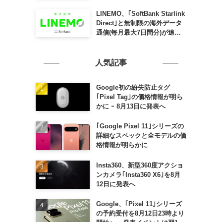
SLING mini for iPad mini」
発売
LINEMO、｢SoftBank Starlink
Direct｣と無制限の海外データ
通信(毎月最大7日間分)が追加
料金なしで利用可能に
人気記事
Google初の紛失防止タグ
｢Pixel Tag｣の価格情報が明ら
かに ｰ 8月13日に発表へ
｢Google Pixel 11｣シリーズの
詳細なスペックと全モデルの価
格情報が明らかに
Insta360、新型360度アクショ
ンカメラ｢Insta360 X6｣を8月
12日に発表へ
Google、｢Pixel 11｣シリーズ
の予約受付を8月12日23時より