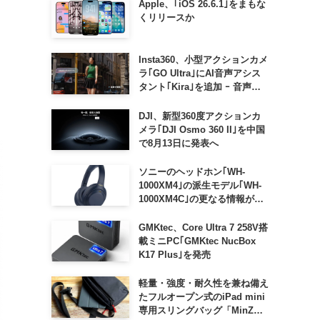
Apple、｢iOS 26.6.1｣をまもな
くリリースか
Insta360、小型アクションカメ
ラ｢GO Ultra｣にAI音声アシス
タント｢Kira｣を追加 ｰ 音声で
質問したり、リアルタイム翻訳
などが利用可能に
DJI、新型360度アクションカ
メラ｢DJI Osmo 360 II｣を中国
で8月13日に発表へ
ソニーのヘッドホン｢WH-
1000XM4｣の派生モデル｢WH-
1000XM4C｣の更なる情報が明
らかに
GMKtec、Core Ultra 7 258V搭
載ミニPC｢GMKtec NucBox
K17 Plus｣を発売
軽量・強度・耐久性を兼ね備え
たフルオープン式のiPad mini
専用スリングバッグ「MinZ