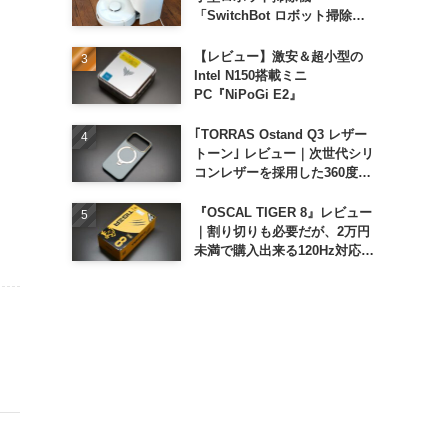
「SwitchBot ロボット掃除機
K11+」
【レビュー】激安＆超小型の
Intel N150搭載ミニ
PC『NiPoGi E2』
｢TORRAS Ostand Q3 レザー
トーン｣ レビュー｜次世代シリ
コンレザーを採用した360度回
転スタンド搭載ケース
『OSCAL TIGER 8』レビュー
｜割り切りも必要だが、2万円
未満で購入出来る120Hz対応大
画面スマホ