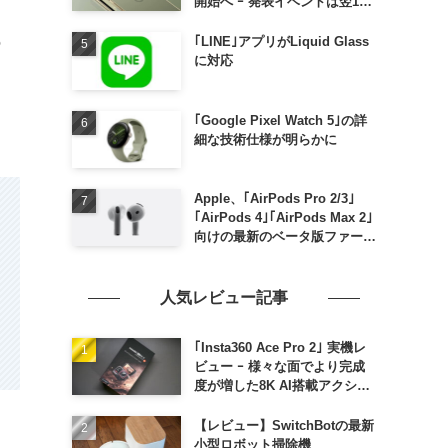
開始へ ｰ 発表イベントは翌13
日午前7時〜
の
｢LINE｣アプリがLiquid Glass
に対応
｢Google Pixel Watch 5｣の詳
細な技術仕様が明らかに
Apple、｢AirPods Pro 2/3｣
｢AirPods 4｣｢AirPods Max 2｣
向けの最新のベータ版ファーム
ウェア｢9A5336b｣を提供開始
人気レビュー記事
｢Insta360 Ace Pro 2｣ 実機レ
ビュー ｰ 様々な面でより完成
度が増した8K AI搭載アクショ
ンカメラ
【レビュー】SwitchBotの最新
小型ロボット掃除機