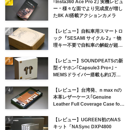
｢Insta360 Ace Pro 2｣ 実機レビュ
ー ｰ 様々な面でより完成度が増し
た8K AI搭載アクションカメラ
【レビュー】自転車用スマートロ
ック『SESAMI サイクル 2』ｰ 物
理キー不要で自転車の解錠が超簡
単に
【レビュー】SOUNDPEATSの新
型イヤホン｢Capsule3 Pro+｣ ｰ
MEMSドライバー搭載も約1万円
の高コスパが特徴
【レビュー】台湾発、n max nの
本革レザーケース｢Genuine
Leather Full Coverage Case for
iPhone 16 Pro｣
【レビュー】UGREEN初のNAS
キット「NASync DXP4800