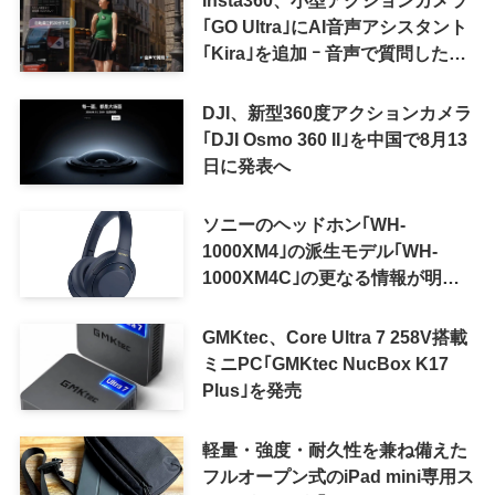
｢GO Ultra｣にAI音声アシスタント
｢Kira｣を追加 ｰ 音声で質問した
り、リアルタイム翻訳などが利用
可能に
DJI、新型360度アクションカメラ
｢DJI Osmo 360 II｣を中国で8月13
日に発表へ
ソニーのヘッドホン｢WH-
1000XM4｣の派生モデル｢WH-
1000XM4C｣の更なる情報が明ら
かに
GMKtec、Core Ultra 7 258V搭載
ミニPC｢GMKtec NucBox K17
Plus｣を発売
軽量・強度・耐久性を兼ね備えた
フルオープン式のiPad mini専用ス