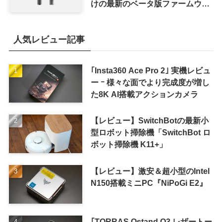
けの最新のベータ版ファームウェ
ア｢9A5336b｣を提供開始
人気レビュー記事
｢Insta360 Ace Pro 2｣ 実機レビュ
ー ｰ 様々な面でより完成度が増し
た8K AI搭載アクションカメラ
【レビュー】SwitchBotの最新小
型ロボット掃除機「SwitchBot ロ
ボット掃除機 K11+」
【レビュー】激安＆超小型のIntel
N150搭載ミニPC『NiPoGi E2』
｢TORRAS Ostand Q3 レザートー