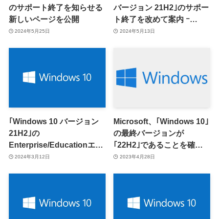
のサポート終了を知らせる
バージョン 21H2｣のサポー
新しいページを公開
ト終了を改めて案内 ｰ
Enterprise/Educationエデ
2024年5月25日
2024年5月13日
ィションが6月11日でサポ
ート終了へ
｢Windows 10 バージョン
Microsoft、｢Windows 10｣
21H2｣の
の最終バージョンが
Enterprise/Educationエデ
｢22H2｣であることを確認 −
ィション、今年6月11日で
｢Windows 11 LTSC｣は
2024年3月12日
2023年4月28日
サポート終了へ
2024年後半に提供予定