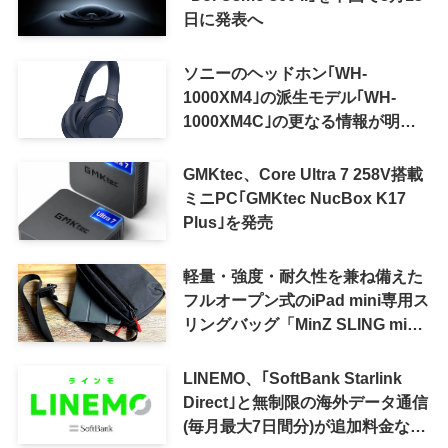
日に発表へ
ソニーのヘッドホン｢WH-
1000XM4｣の派生モデル｢WH-
1000XM4C｣の更なる情報が明ら
かに
GMKtec、Core Ultra 7 258V搭載
ミニPC｢GMKtec NucBox K17
Plus｣を発売
軽量・強度・耐久性を兼ね備えた
フルオープン式のiPad mini専用ス
リングバッグ「MinZ SLING mini
for iPad mini」発売
LINEMO、｢SoftBank Starlink
Direct｣と無制限の海外データ通信
(毎月最大7日間分)が追加料金なし