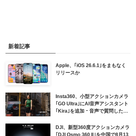
新着記事
Apple、｢iOS 26.6.1｣をまもなく
リリースか
Insta360、小型アクションカメラ
｢GO Ultra｣にAI音声アシスタント
｢Kira｣を追加 ｰ 音声で質問した
り、リアルタイム翻訳などが利用
可能に
DJI、新型360度アクションカメラ
｢DJI Osmo 360 II｣を中国で8月13