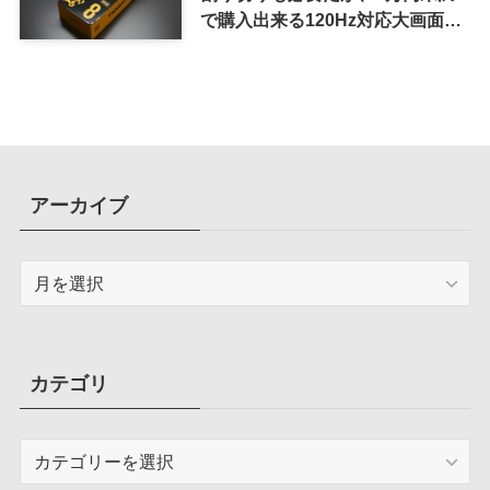
で購入出来る120Hz対応大画面ス
マホ
アーカイブ
ア
ー
カ
イ
ブ
カテゴリ
カ
テ