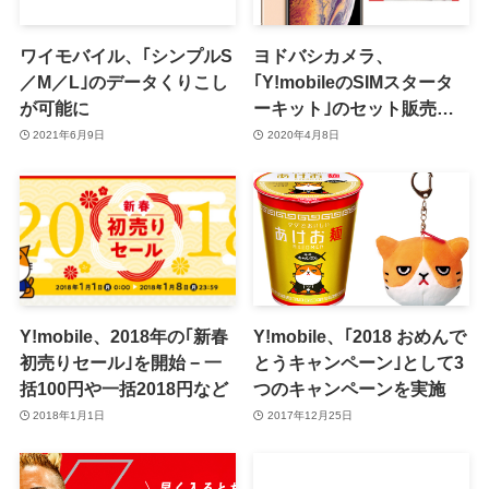
ワイモバイル、｢シンプルS
ヨドバシカメラ、
／M／L｣のデータくりこし
｢Y!mobileのSIMスタータ
が可能に
ーキット｣のセット販売で
｢iPhone XS Max｣を10,880
2021年6月9日
2020年4月8日
円オフで販売中
Y!mobile、2018年の｢新春
Y!mobile、｢2018 おめんで
初売りセール｣を開始 − 一
とうキャンペーン｣として3
括100円や一括2018円など
つのキャンペーンを実施
2018年1月1日
2017年12月25日