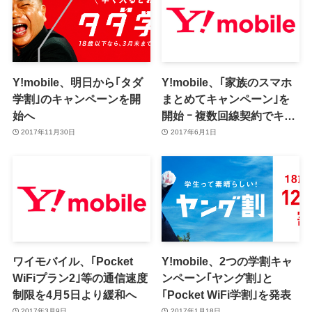
Y!mobile、明日から｢タダ
Y!mobile、｢家族のスマホ
学割｣のキャンペーンを開
まとめてキャンペーン｣を
始へ
開始 ｰ 複数回線契約でキャ
ッシュバック
2017年11月30日
2017年6月1日
ワイモバイル、｢Pocket
Y!mobile、2つの学割キャ
WiFiプラン2｣等の通信速度
ンペーン｢ヤング割｣と
制限を4月5日より緩和へ
｢Pocket WiFi学割｣を発表
2017年3月9日
2017年1月18日