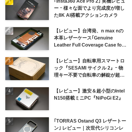
｢Insta360 Ace Pro 2｣ 実機レビュ
ー ｰ 様々な面でより完成度が増し
た8K AI搭載アクションカメラ
【レビュー】台湾発、n max nの
本革レザーケース｢Genuine
Leather Full Coverage Case for
iPhone 16 Pro｣
【レビュー】自転車用スマートロ
ック『SESAMI サイクル 2』ｰ 物
理キー不要で自転車の解錠が超簡
単に
【レビュー】激安＆超小型のIntel
N150搭載ミニPC『NiPoGi E2』
｢TORRAS Ostand Q3 レザートー
ン｣ レビュー｜次世代シリコンレ