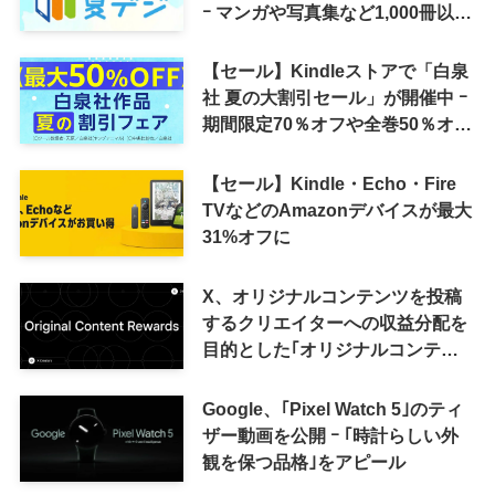
ｰ マンガや写真集など1,000冊以上
が30％ポイント還元に
【セール】Kindleストアで「白泉
社 夏の大割引セール」が開催中 ｰ
期間限定70％オフや全巻50％オフ
など
【セール】Kindle・Echo・Fire
TVなどのAmazonデバイスが最大
31%オフに
X、オリジナルコンテンツを投稿
するクリエイターへの収益分配を
目的とした｢オリジナルコンテン
ツ報酬プログラム｣を導入へ ｰ 従
来の｢収益分配｣は廃止
Google、｢Pixel Watch 5｣のティ
ザー動画を公開 ｰ ｢時計らしい外
観を保つ品格｣をアピール