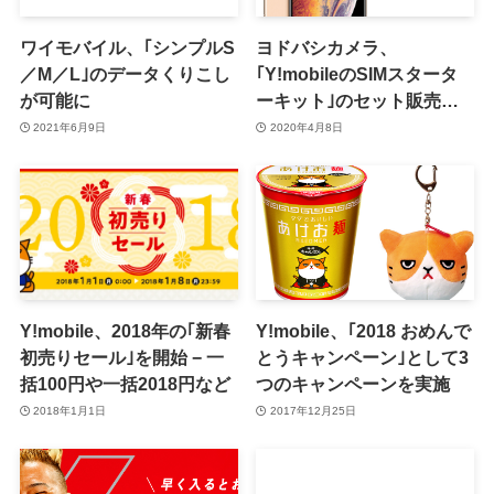
ワイモバイル、｢シンプルS
ヨドバシカメラ、
／M／L｣のデータくりこし
｢Y!mobileのSIMスタータ
が可能に
ーキット｣のセット販売で
｢iPhone XS Max｣を10,880
2021年6月9日
2020年4月8日
円オフで販売中
Y!mobile、2018年の｢新春
Y!mobile、｢2018 おめんで
初売りセール｣を開始 − 一
とうキャンペーン｣として3
括100円や一括2018円など
つのキャンペーンを実施
2018年1月1日
2017年12月25日