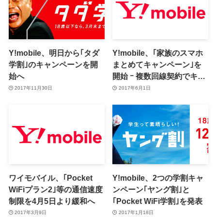
Y!mobile、明日から｢タダ
Y!mobile、｢家族のスマホ
学割｣のキャンペーンを開
まとめてキャンペーン｣を
始へ
開始 ｰ 複数回線契約でキャ
ッシュバック
2017年11月30日
2017年6月1日
ワイモバイル、｢Pocket
Y!mobile、2つの学割キャ
WiFiプラン2｣等の通信速度
ンペーン｢ヤング割｣と
制限を4月5日より緩和へ
｢Pocket WiFi学割｣を発表
2017年3月9日
2017年1月18日